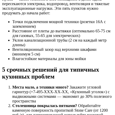
пересекаются электрика, водопровод, вентиляция и тяжелые
эксплуатационные нагрузки. Эти пять пунктов нужно
продумать до начала работ:
Точки подключения мощной техники (розетки 16А с
заземлением)
Расстояние от плиты до вытяжки (оптимально 65-75 см
для газовых, 55-65 для электрических)
Уклон канализационной трубы (2 см на каждый метр
длины)
Вентиляционный зазор над верхними шкафами
(минимум 5 см)
Влагостойкие материалы для зоны мойки
5 срочных решений для типичных
кухонных проблем
Места мало, а техники много?
Закажите угловой
гарнитур (+7-495-XXX-XX-XX, «Кухонный уголок») с
выдвижными системами — экономит до 30% полезного
пространства
Столешница покрылась пятнами?
Обработайте
каменную поверхность пропиткой Stone Care (от 1200
руб./л), для ламинированной используйте восковой