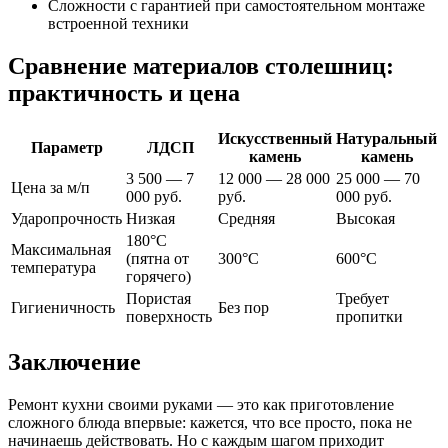
Сложности с гарантией при самостоятельном монтаже
встроенной техники
Сравнение материалов столешниц:
практичность и цена
Искусственный
Натуральный
Параметр
ЛДСП
камень
камень
3 500 — 7
12 000 — 28 000
25 000 — 70
Цена за м/п
000 руб.
руб.
000 руб.
Ударопрочность
Низкая
Средняя
Высокая
180°C
Максимальная
(пятна от
300°C
600°C
температура
горячего)
Пористая
Требует
Гигиеничность
Без пор
поверхность
пропитки
Заключение
Ремонт кухни своими руками — это как приготовление
сложного блюда впервые: кажется, что все просто, пока не
начинаешь действовать. Но с каждым шагом приходит