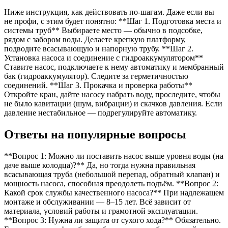
Ниже инструкция, как действовать по-шагам. Даже если вы
не профи, с этим будет понятно: **Шаг 1. Подготовка места и
системы труб** Выбираете место — обычно в подсобке,
рядом с забором воды. Делаете крепкую платформу,
подводите всасывающую и напорную трубу. **Шаг 2.
Установка насоса и соединение с гидроаккумулятором**
Ставите насос, подключаете к нему автоматику и мембранный
бак (гидроаккумулятор). Следите за герметичностью
соединений. **Шаг 3. Прокачка и проверка работы**
Откройте кран, дайте насосу набрать воду, проследите, чтобы
не было кавитации (шум, вибрации) и скачков давления. Если
давление нестабильное — подрегулируйте автоматику.
Ответы на популярные вопросы
**Вопрос 1: Можно ли поставить насос выше уровня воды (на
даче выше колодца)?** Да, но тогда нужна правильная
всасывающая труба (небольшой перепад, обратный клапан) и
мощность насоса, способная преодолеть подъём. **Вопрос 2:
Какой срок службы качественного насоса?** При надлежащем
монтаже и обслуживании — 8–15 лет. Всё зависит от
материала, условий работы и грамотной эксплуатации.
**Вопрос 3: Нужна ли защита от сухого хода?** Обязательно.