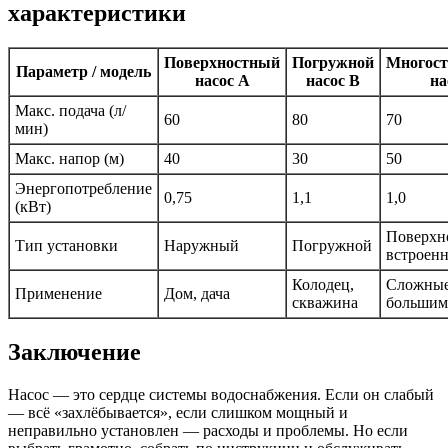
характеристики
Поверхностный
Погружной
Многос
Параметр / модель
насос A
насос B
на
Макс. подача (л/
60
80
70
мин)
Макс. напор (м)
40
30
50
Энергопотребление
0,75
1,1
1,0
(кВт)
Поверхн
Тип установки
Наружный
Погружной
встроен
Колодец,
Сложные
Применение
Дом, дача
скважина
большим
Заключение
Насос — это сердце системы водоснабжения. Если он слабый
— всё «захлёбывается», если слишком мощный и
неправильно установлен — расходы и проблемы. Но если