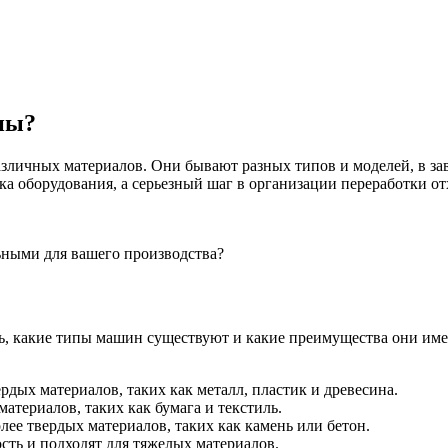
жны?
личных материалов. Они бывают разных типов и моделей, в зав
ка оборудования, а серьезный шаг в организации переработки от
ьными для вашего производства?
ь, какие типы машин существуют и какие преимущества они име
дых материалов, таких как металл, пластик и древесина.
атериалов, таких как бумага и текстиль.
ее твердых материалов, таких как камень или бетон.
ь и подходят для тяжелых материалов.