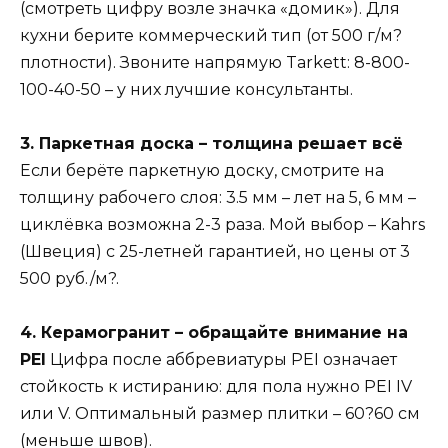
(смотреть цифру возле значка «домик»). Для
кухни берите коммерческий тип (от 500 г/м?
плотности). Звоните напрямую Tarkett: 8-800-
100-40-50 – у них лучшие консультанты.
3. Паркетная доска – толщина решает всё
Если берёте паркетную доску, смотрите на
толщину рабочего слоя: 3.5 мм – лет на 5, 6 мм –
циклёвка возможна 2-3 раза. Мой выбор – Kahrs
(Швеция) с 25-летней гарантией, но цены от 3
500 руб./м?.
4. Керамогранит – обращайте внимание на
PEI
Цифра после аббревиатуры PEI означает
стойкость к истиранию: для пола нужно PEI IV
или V. Оптимальный размер плитки – 60?60 см
(меньше швов).