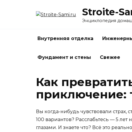
Перейти
Stroite-Sa
к
содержанию
Энциклопедия домаш
Внутренняя отделка
Инженерны
Фундамент и стены
Свежее
Как превратит
приключение: 
Вы когда-нибудь чувствовали страх, с
100 вариантов? Расслабьтесь — 5 лет 
глазами. И знаете что? Всё это реальн