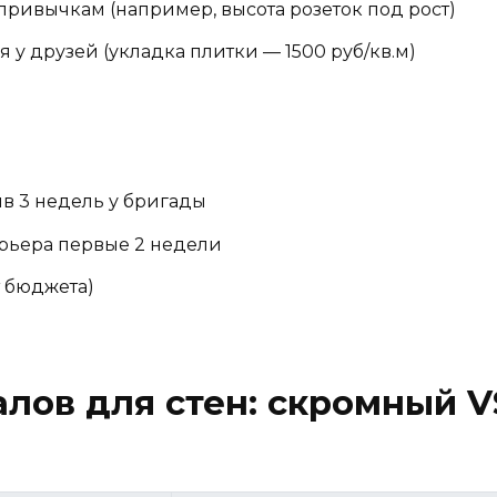
привычкам (например, высота розеток под рост)
 у друзей (укладка плитки — 1500 руб/кв.м)
ив 3 недель у бригады
ерьера первые 2 недели
т бюджета)
лов для стен: скромный 