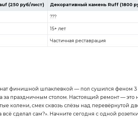
uf (250 руб/лист)
Декоративный камень Ruff (1800 ру
???
15+ лет
Частичная реставрация
инат финишной шпаклевкой — пол сушился феном 3 ч
да за праздничным столом. Настоящий ремонт — это
тые колени, смех сквозь слёзы над перевёрнутой две
всё сделал сам?». Начните сегодня с одной розетки.