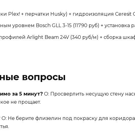
 Plex! + перчатки Husky) + гидроизоляция Ceresit C
ным уровнем Bosch GLL 3-15 (11790 руб) + установка 
офилей Arlight Beam 24V (340 руб/м) + сборка шка
рные вопросы
имо за 5 минут?
О: Просверлить несущую стену наск
кое не прощает.
?
О: Не берите флизелин под покраску для коридора
тья.