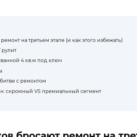
емонт на третьем этапе (и как этого избежать)
 рулит
ванной 4 кв.м под ключ
ы
битве с ремонтом
ен: скромный VS премиальный сегмент
ов бросают ремонт на трет