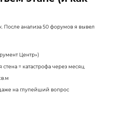
к. После анализа 50 форумов я вывел
трумент Центр»)
 стена = катастрофа через месяц
в.м
т даже на глупейший вопрос