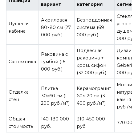
Позиция
вариант
категория
сегмент
Стеклян
Акриловая
Безподдонная
Душевая
угол с т
80×80 см (27
система (69
кабина
душем (1
000 руб.)
000 руб.)
000 руб.
Подвесная
Дизайне
Раковина с
раковина +
комплек
Сантехника
тумбой (15
хром. сифон
Geberit (
000 руб.)
(32 000 руб.)
000 руб.
Мозаика
Плитка
Керамогранит
Отделка
натурал
30×60 см (1
60×120 см (3
стен
камня (1
200 руб./м?)
400 руб./м?)
руб./м?)
Общая
140-180 000
310-450 000
720 000+
стоимость
руб.
руб.