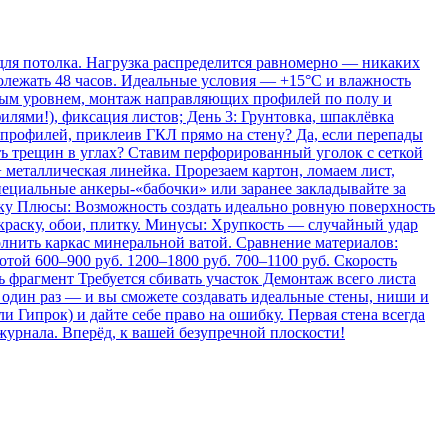
 для потолка. Нагрузка распределится равномерно — никаких
полежать 48 часов. Идеальные условия — +15°C и влажность
рным уровнем, монтаж направляющих профилей по полу и
илями!), фиксация листов; День 3: Грунтовка, шпаклёвка
 профилей, приклеив ГКЛ прямо на стену? Да, если перепады
ать трещин в углах? Ставим перфорированный уголок с сеткой
 металлическая линейка. Прорезаем картон, ломаем лист,
пециальные анкеры-«бабочки» или заранее закладывайте за
ку Плюсы: Возможность создать идеально ровную поверхность
окраску, обои, плитку. Минусы: Хрупкость — случайный удар
олнить каркас минеральной ватой. Сравнение материалов:
ой 600–900 руб. 1200–1800 руб. 700–1100 руб. Скорость
ь фрагмент Требуется сбивать участок Демонтаж всего листа
 один раз — и вы сможете создавать идеальные стены, ниши и
и Гипрок) и дайте себе право на ошибку. Первая стена всегда
журнала. Вперёд, к вашей безупречной плоскости!