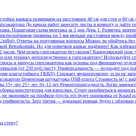
стойки каркаса размещаем на расстоянии 40 см для стен и 60 см
ипсокартона До начала работ занесите листы в комнату и дайте 
ажа. Пошаговая схема монтажа за 3 дня День 1: Разметка лазе
электролобзиком (размеры на 5 мм меньше расстояния между проф
niflot). Ответы на популярные вопросы Можно ли обойтись без
кой Betonkontakt. Но для новичков каркас надёжнее! Как избеж
часов. Чем резать гипсокартон без сколов? Канцелярский нож +
ки или технику непосредственно к гипсокартону! Используйте с
. Плюсы и минусы гипсокартона как основы под финишную отдел
ериалов (от 250 руб./лист); Универсальность — подходит под п
роме влагостойкого ГКВЛ); Снижает звукоизоляцию, если не зап
окартон Цементная штукатурка OSB-плита Стоимость м? с работ
ы 15+ лет 25+ лет 10–12 лет Ремонтопригодность Легко заменит
орка конструктора для взрослых. Стоит разобраться в нюансах
не экономьте на профиле (пусть это будет оцинковка от Knauf ил
 серфингиста. Зато третья — идеально ровная, будто с обложки 
а стену?