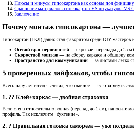
Плюсы и минусы гипсокартона как основы под финишну
Сравнение материалов: гипсокартон VS штукатурка VS 
Заключение
Почему монтаж гипсокартона — лучшее
Гипсокартон (ГКЛ) давно стал фаворитом среди DIY-мастеров 
Осевой враг неровностей
— скрывает перепады до 5 см 
Скоростной монтаж
— на сборку каркаса и обшивку комн
Пространство для коммуникаций
— за листами легко с
5 проверенных лайфхаков, чтобы гипсок
Всего пару лет назад я считал, что главное — туго затянуть сам
1. ?? Клей+каркас — двойная страховка
Если стена относительно ровная (перепад до 1 см), наносите 
профиль. Так исключите «бухтение».
2. ? Правильная головка самореза — уже полдела