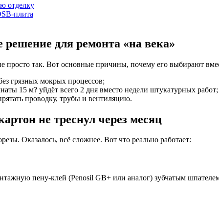
ю отделку
OSB-плита
 решение для ремонта «на века»
не просто так. Вот основные причины, почему его выбирают вме
без грязных мокрых процессов;
аты 15 м? уйдёт всего 2 дня вместо недели штукатурных работ;
прятать проводку, трубы и вентиляцию.
артон не треснул через месяц
орезы. Оказалось, всё сложнее. Вот что реально работает:
монтажную пену-клей (Penosil GB+ или аналог) зубчатым шпателе