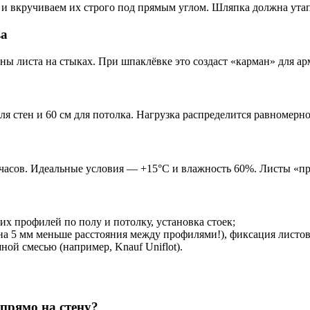
и вкручиваем их строго под прямым углом. Шляпка должна утапли
ва
ины листа на стыках. При шпаклёвке это создаст «карман» для 
ля стен и 60 см для потолка. Нагрузка распределится равномер
48 часов. Идеальные условия — +15°C и влажность 60%. Листы «
 профилей по полу и потолку, установка стоек;
а 5 мм меньше расстояния между профилями!), фиксация листов
ой смесью (например, Knauf Uniflot).
прямо на стену?