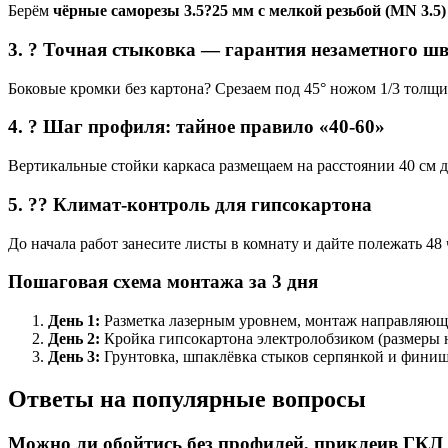
Берём
чёрные саморезы 3.5?25 мм с мелкой резьбой (MN 3.5)
3. ? Точная стыковка — гарантия незаметного ш
Боковые кромки без картона? Срезаем под 45° ножом 1/3 толщ
4. ? Шаг профиля: тайное правило «40-60»
Вертикальные стойки каркаса размещаем на расстоянии 40 см д
5. ?? Климат-контроль для гипсокартона
До начала работ занесите листы в комнату и дайте полежать 
Пошаговая схема монтажа за 3 дня
День 1:
Разметка лазерным уровнем, монтаж направляющих
День 2:
Кройка гипсокартона электролобзиком (размеры н
День 3:
Грунтовка, шпаклёвка стыков серпянкой и финишн
Ответы на популярные вопросы
Можно ли обойтись без профилей, приклеив ГКЛ 