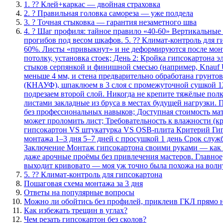
1. ?? Клей+каркас — двойная страховка
2. ? Правильная головка самореза — уже полдела
3. ? Точная стыковка — гарантия незаметного шва
4. ? Шаг профиля: тайное правило «40-60» Вертикальные 
прогибов под весом шкафов. 5. ?? Климат-контроль для г
60%. Листы «привыкнут» и не деформируются после монт
потолку, установка стоек; День 2: Кройка гипсокартона 
стыков серпянкой и финишной смесью (например, Knauf U
меньше 4 мм, и стена предварительно обработана грунтов
(КНАУФ), шпаклюем в 3 слоя с промежуточной сушкой 12 
подрезаем второй слой. Никогда не крепите тяжёлые пол
листами закладные из бруса в местах будущей нагрузки
без профессиональных навыков; Доступная стоимость мат
может проломить лист; Требовательность к влажности (к
гипсокартон VS штукатурка VS OSB-плита Критерий Гипс
монтажа 1–3 дня 5–7 дней с просушкой 1 день Срок служб
Заключение Монтаж гипсокартона своими руками — как сб
даже арочные проёмы без привлечения мастеров. Главное, 
выходит кривовато — моя уж точно была похожа на волну
5. ?? Климат-контроль для гипсокартона
Пошаговая схема монтажа за 3 дня
Ответы на популярные вопросы
Можно ли обойтись без профилей, приклеив ГКЛ прямо н
Как избежать трещин в углах?
Чем резать гипсокартон без сколов?