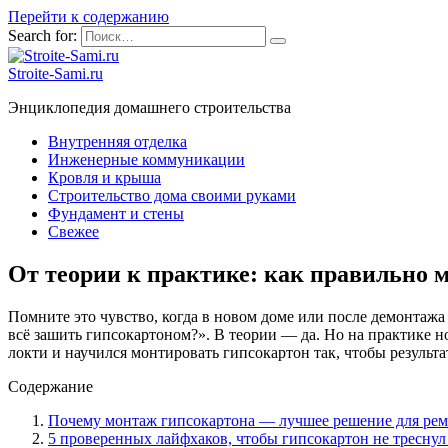
Перейти к содержанию
Search for:
Stroite-Sami.ru
Энциклопедия домашнего строительства
Внутренняя отделка
Инженерные коммуникации
Кровля и крыша
Строительство дома своими руками
Фундамент и стены
Свежее
От теории к практике: как правильно 
Помните это чувство, когда в новом доме или после демонтажа
всё зашить гипсокартоном?». В теории — да. Но на практике н
локти и научился монтировать гипсокартон так, чтобы результ
Содержание
Почему монтаж гипсокартона — лучшее решение для рем
5 проверенных лайфхаков, чтобы гипсокартон не треснул