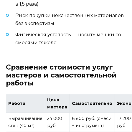
в 1,5 раза)
Риск покупки некачественных материалов
без экспертизы
Физическая усталость — носить мешки со
смесями тяжело!
Сравнение стоимости услуг
мастеров и самостоятельной
работы
Цена
Работа
Самостоятельно
Эконо
мастера
Выравнивание
24 000
6 800 руб. (смеси
17 200
стен (40 м?)
руб.
+ инструмент)
руб.