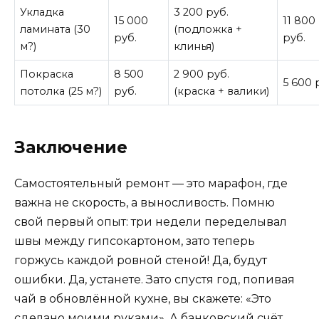
Укладка
3 200 руб.
15 000
11 800
ламината (30
(подложка +
руб.
руб.
м?)
клинья)
Покраска
8 500
2 900 руб.
5 600 
потолка (25 м?)
руб.
(краска + валики)
Заключение
Самостоятельный ремонт — это марафон, где
важна не скорость, а выносливость. Помню
свой первый опыт: три недели переделывал
швы между гипсокартоном, зато теперь
горжусь каждой ровной стеной! Да, будут
ошибки. Да, устанете. Зато спустя год, попивая
чай в обновлённой кухне, вы скажете: «Это
сделано моими руками». А банковский счёт