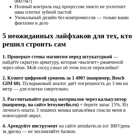
000?/м?)
Полный контроль над процессом: никто не уплотнит
швы плитки зубной пастой
Уникальный дизайн без компромиссов — только ваши
фантазии в дело
5 неожиданных лайфхаков для тех, кто
решил строить сам
1. Проверьте стены магнитом перед штукатуркой
—
найдёте скрытую арматуру, которая «вылезет» ржавчиной
через обои. Мой сосед узнал об этом после переклейки!
2. Купите цифровой уровень за 1 490? (например, Bosch
GIM 60)
. Пузырьковый аналог даёт погрешность до 3 мм на
метр — для плитки смертельно.
3. Рассчитывайте расход материалов через калькулятор
(например, на сайте leroymerlin.ru)
+ берите запас 15%. Из
личного опыта: 3 лишних мешка шпаклёвки спасли меня в
новогодний аврал.
4. Арендуйте инструмент
на сайте arendavto.ru (от 300?/день
за дрель) — не захламляйте балкон.