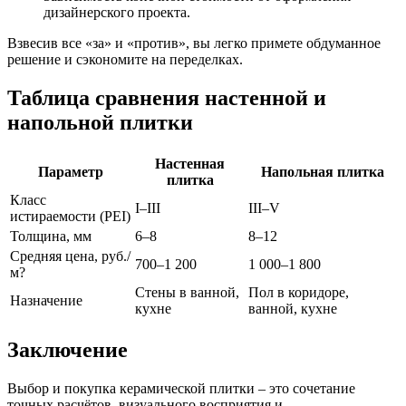
дизайнерского проекта.
Взвесив все «за» и «против», вы легко примете обдуманное
решение и сэкономите на переделках.
Таблица сравнения настенной и
напольной плитки
Настенная
Параметр
Напольная плитка
плитка
Класс
I–III
III–V
истираемости (PEI)
Толщина, мм
6–8
8–12
Средняя цена, руб./
700–1 200
1 000–1 800
м?
Стены в ванной,
Пол в коридоре,
Назначение
кухне
ванной, кухне
Заключение
Выбор и покупка керамической плитки – это сочетание
точных расчётов, визуального восприятия и