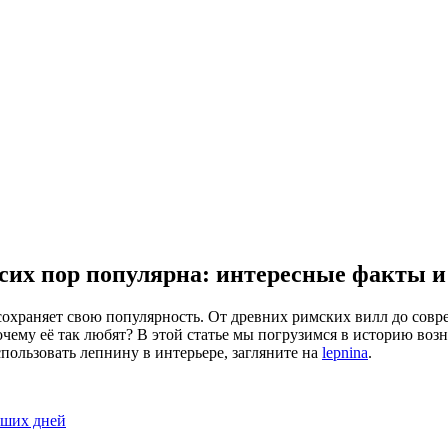
 сих пор популярна: интересные факты и
сохраняет свою популярность. От древних римских вилл до сов
очему её так любят? В этой статье мы погрузимся в историю во
спользовать лепнину в интерьере, загляните на
lepnina
.
аших дней