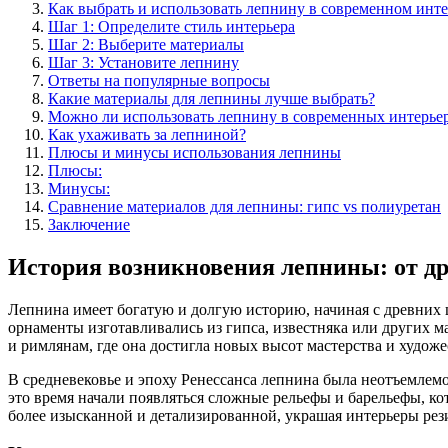
Как выбрать и использовать лепнину в современном инте
Шаг 1: Определите стиль интерьера
Шаг 2: Выберите материалы
Шаг 3: Установите лепнину
Ответы на популярные вопросы
Какие материалы для лепнины лучше выбрать?
Можно ли использовать лепнину в современных интерье
Как ухаживать за лепниной?
Плюсы и минусы использования лепнины
Плюсы:
Минусы:
Сравнение материалов для лепнины: гипс vs полиуретан
Заключение
История возникновения лепнины: от др
Лепнина имеет богатую и долгую историю, начиная с древних 
орнаменты изготавливались из гипса, известняка или других 
и римлянам, где она достигла новых высот мастерства и худож
В средневековье и эпоху Ренессанса лепнина была неотъемлем
это время начали появляться сложные рельефы и барельефы, ко
более изысканной и детализированной, украшая интерьеры рез