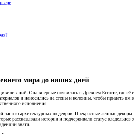
рьере
рах?
евнего мира до наших дней
цивилизаций. Она впервые появилась в Древнем Египте, где её 
материалов и наносились на стены и колонны, чтобы придать им
ественного исполнения.
ой частью архитектурных шедевров. Прекрасные лепные декоры 
торые рассказывали истории и подчеркивали статус владельцев з
иденций знати.