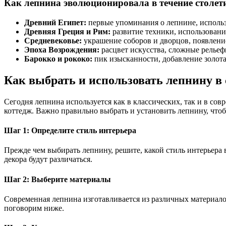
Как лепнина эволюционировала в течение столет
Древний Египет:
первые упоминания о лепнине, использ
Древняя Греция и Рим:
развитие техники, использовани
Средневековье:
украшение соборов и дворцов, появлени
Эпоха Возрождения:
расцвет искусства, сложные рельеф
Барокко и рококо:
пик изысканности, добавление золота 
Как выбрать и использовать лепнину в
Сегодня лепнина используется как в классических, так и в со
коттедж. Важно правильно выбрать и установить лепнину, чтоб
Шаг 1: Определите стиль интерьера
Прежде чем выбирать лепнину, решите, какой стиль интерьера в
декора будут различаться.
Шаг 2: Выберите материалы
Современная лепнина изготавливается из различных материало
поговорим ниже.