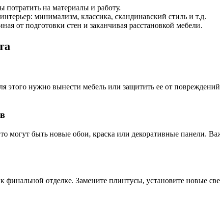
ы потратить на материалы и работу.
интерьер: минимализм, классика, скандинавский стиль и т.д.
иная от подготовки стен и заканчивая расстановкой мебели.
та
ля этого нужно вынести мебель или защитить ее от повреждений,
ов
Это могут быть новые обои, краска или декоративные панели. В
 к финальной отделке. Замените плинтусы, установите новые св