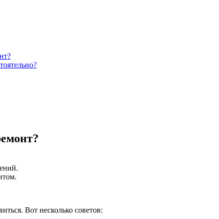
нт?
тоятельно?
ремонт?
ений.
нтом.
иться. Вот несколько советов: