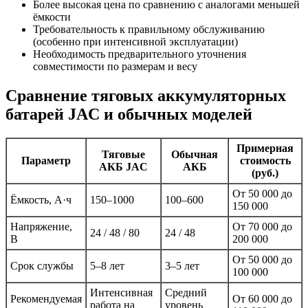
Более высокая цена по сравнению с аналогами меньшей
ёмкости
Требовательность к правильному обслуживанию
(особенно при интенсивной эксплуатации)
Необходимость предварительного уточнения
совместимости по размерам и весу
Сравнение тяговых аккумуляторных
батарей JAC и обычных моделей
Примерная
Тяговые
Обычная
Параметр
стоимость
АКБ JAC
АКБ
(руб.)
От 50 000 до
Ёмкость, А·ч
150–1000
100–600
150 000
Напряжение,
От 70 000 до
24 / 48 / 80
24 / 48
В
200 000
От 50 000 до
Срок службы
5–8 лет
3–5 лет
100 000
Интенсивная
Средний
Рекомендуемая
От 60 000 до
работа на
уровень