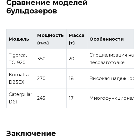
Сравнение моделей
бульдозеров
Мощность
Масса
Модель
Особенности
(л.с.)
(т)
Tigercat
Специализация на
350
20
TCi 920
лесозаготовке
Komatsu
270
18
Высокая надежность
D85EX
Caterpillar
245
17
Многофункциональн
D6T
Заключение