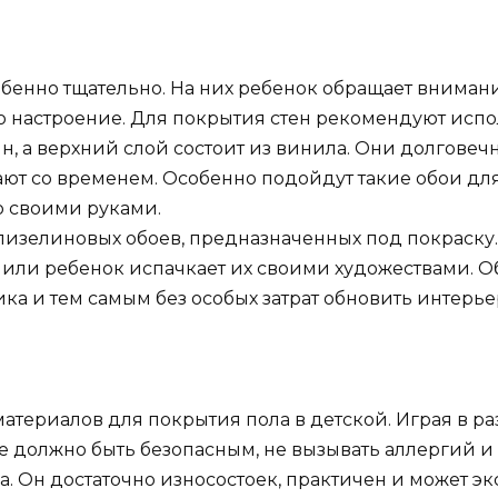
обенно тщательно. На них ребенок обращает внимание
го настроение. Для покрытия стен рекомендуют исп
н, а верхний слой состоит из винила. Они долговеч
ют со временем. Особенно подойдут такие обои для
о своими руками.
изелиновых обоев, предназначенных под покраску. 
т или ребенок испачкает их своими художествами. 
ка и тем самым без особых затрат обновить интерье
атериалов для покрытия пола в детской. Играя в р
е должно быть безопасным, не вызывать аллергий и
а. Он достаточно износостоек, практичен и может э