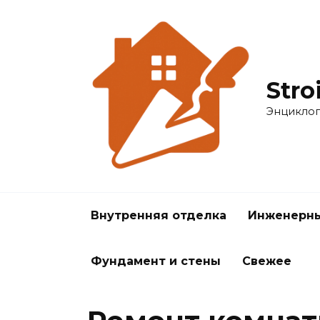
Перейти
к
содержанию
Stro
Энциклоп
Внутренняя отделка
Инженерны
Фундамент и стены
Свежее