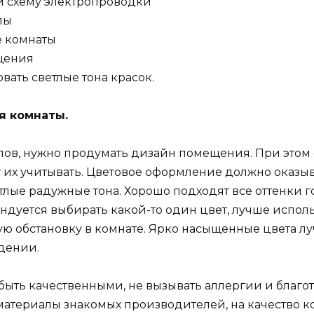
й схему электропроводки
лы
е комнаты
щения
ать светлые тона красок.
я комнаты.
ов, нужно продумать дизайн помещения. При этом 
т их учитывать. Цветовое оформление должно оказы
лые радужные тона. Хорошо подходят все оттенки го
мендуется выбирать какой-то один цвет, лучше испо
лую обстановку в комнате. Ярко насыщенные цвета л
едении.
ть качественными, не вызывать аллергии и благот
материалы знакомых производителей, на качество к