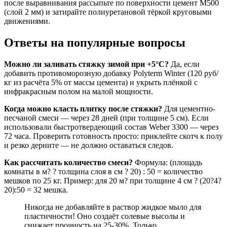
после выравнивания рассыпьте по поверхности цемент М500
(слой 2 мм) и затирайте полиуретановой тёркой круговыми
движениями.
Ответы на популярные вопросы
Можно ли заливать стяжку зимой при +5°С?
Да, если
добавить противоморозную добавку Polyterm Winter (120 руб/
кг из расчёта 5% от массы цемента) и укрыть плёнкой с
инфракрасным полом на малой мощности.
Когда можно класть плитку после стяжки?
Для цементно-
песчаной смеси — через 28 дней (при толщине 5 см). Если
использовали быстротвердеющий состав Weber 3300 — через
72 часа. Проверить готовность просто: приклейте скотч к полу
и резко дерните — не должно оставаться следов.
Как рассчитать количество смеси?
Формула: (площадь
комнаты в м? ? толщина слоя в см ? 20) : 50 = количество
мешков по 25 кг. Пример: для 20 м? при толщине 4 см ? (20?4?
20):50 = 32 мешка.
Никогда не добавляйте в раствор жидкое мыло для
пластичности! Оно создаёт солевые высолы и
снижает прочность на 25-30%. Только