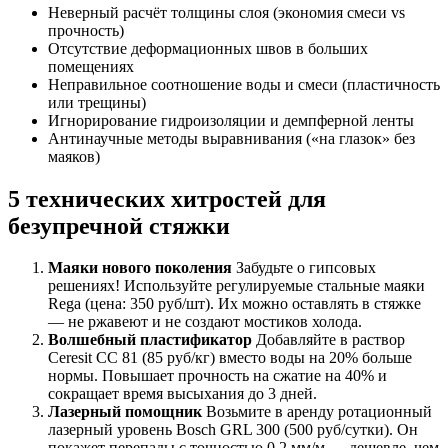
Неверный расчёт толщины слоя (экономия смеси vs
прочность)
Отсутствие деформационных швов в больших
помещениях
Неправильное соотношение воды и смеси (пластичность
или трещины)
Игнорирование гидроизоляции и демпферной ленты
Антинаучные методы выравнивания («на глазок» без
маяков)
5 технических хитростей для
безупречной стяжки
Маяки нового поколения
Забудьте о гипсовых
решениях! Используйте регулируемые стальные маяки
Rega (цена: 350 руб/шт). Их можно оставлять в стяжке
— не ржавеют и не создают мостиков холода.
Волшебный пластификатор
Добавляйте в раствор
Ceresit CC 81 (85 руб/кг) вместо воды на 20% больше
нормы. Повышает прочность на сжатие на 40% и
сокращает время высыхания до 3 дней.
Лазерный помощник
Возьмите в аренду ротационный
лазерный уровень Bosch GRL 300 (500 руб/сутки). Он
покажет перепады с точностью 0.2 мм/м — дешевле, чем