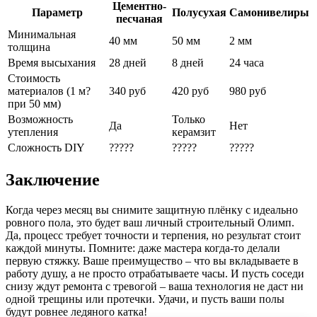
Цементно-
Параметр
Полусухая
Самонивелиры
песчаная
Минимальная
40 мм
50 мм
2 мм
толщина
Время высыхания
28 дней
8 дней
24 часа
Стоимость
материалов (1 м?
340 руб
420 руб
980 руб
при 50 мм)
Возможность
Только
Да
Нет
утепления
керамзит
Сложность DIY
?????
?????
?????
Заключение
Когда через месяц вы снимите защитную плёнку с идеально
ровного пола, это будет ваш личный строительный Олимп.
Да, процесс требует точности и терпения, но результат стоит
каждой минуты. Помните: даже мастера когда-то делали
первую стяжку. Ваше преимущество – что вы вкладываете в
работу душу, а не просто отрабатываете часы. И пусть соседи
снизу ждут ремонта с тревогой – ваша технология не даст ни
одной трещины или протечки. Удачи, и пусть ваши полы
будут ровнее ледяного катка!