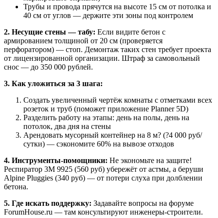
Трубы и провода прячутся на высоте 15 см от потолка и
40 см от углов — держите эти зоны под контролем
2. Несущие стены — табу:
Если видите бетон с
армированием толщиной от 20 см (проверяется
перфоратором) — стоп. Демонтаж таких стен требует проекта
от лицензированной организации. Штраф за самовольный
снос — до 350 000 рублей.
3. Как уложиться за 3 шага:
Создать увеличенный чертёж комнаты с отметками всех
розеток и труб (поможет приложение Planner 5D)
Разделить работу на этапы: день на полы, день на
потолок, два дня на стены
Арендовать мусорный контейнер на 8 м? (?4 000 руб/
сутки) — сэкономите 60% на вывозе отходов
4. Инструменты-помощники:
Не экономьте на защите!
Респиратор 3М 9925 (560 руб) убережёт от астмы, а беруши
Alpine Pluggies (340 руб) — от потери слуха при долблении
бетона.
5. Где искать поддержку:
Задавайте вопросы на форуме
ForumHouse.ru — там консультируют инженеры-строители.