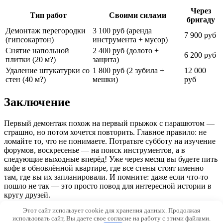
Через
Тип работ
Своими силами
бригаду
Демонтаж перегородки
3 100 руб (аренда
7 900 руб
(гипсокартон)
инструмента + мусор)
Снятие напольной
2 400 руб (долото +
6 200 руб
плитки (20 м?)
защита)
Удаление штукатурки со
1 800 руб (2 зубила +
12 000
стен (40 м?)
мешки)
руб
Заключение
Первый демонтаж похож на первый прыжок с парашютом —
страшно, но потом хочется повторить. Главное правило: не
ломайте то, что не понимаете. Потратьте субботу на изучение
форумов, воскресенье — на поиск инструментов, а в
следующие выходные вперёд! Уже через месяц вы будете пить
кофе в обновлённой квартире, где все стены стоят именно
там, где вы их запланировали. И помните: даже если что-то
пошло не так — это просто повод для интересной истории в
кругу друзей.
Этот сайт использует cookie для хранения данных. Продолжая
© 2026 Stroite-Sami.ru
использовать сайт, Вы даете свое согласие на работу с этими файлами.