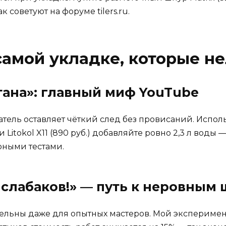
 советуют на форуме tilers.ru.
самой укладке, которые н
етана»: главный миф YouTube
ель оставляет чёткий след без провисаний. Исполь
и Litokol X11 (890 руб.) добавляйте ровно 2,3 л вод
рными тестами.
я слабаков!» — путь к неровным
тельны даже для опытных мастеров. Мой эксперимент