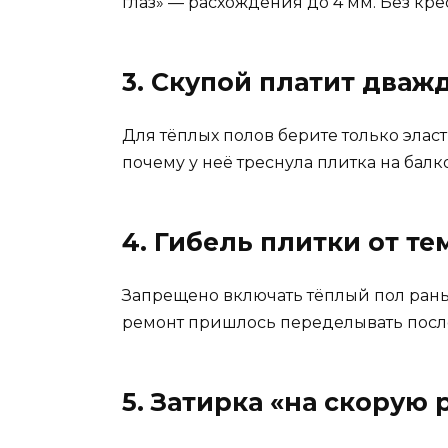
глаз» — расхождения до 4 мм. Без кре
3. Скупой платит дваж
Для тёплых полов берите только эласти
почему у неё треснула плитка на бал
4. Гибель плитки от т
Запрещено включать тёплый пол раньш
ремонт пришлось переделывать после 
5. Затирка «на скорую 