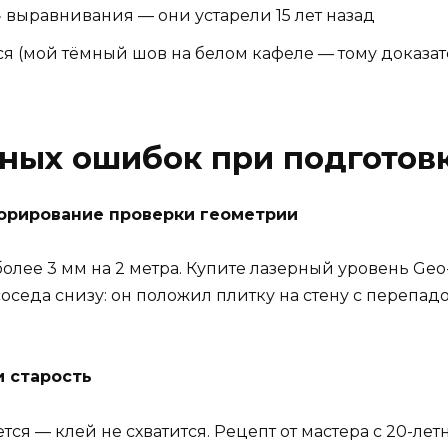
 выравнивания — они устарели 15 лет назад
ся (мой тёмный шов на белом кафеле — тому доказат
ных ошибок при подготов
норирование проверки геометрии
лее 3 мм на 2 метра. Купите лазерный уровень Geo-F
соседа снизу: он положил плитку на стену с перепад
и старость
ся — клей не схватится. Рецепт от мастера с 20-ле