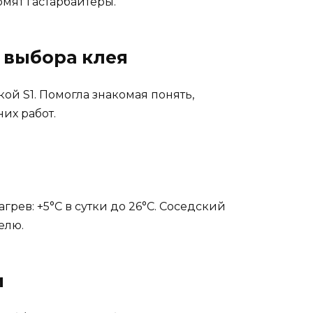
омят гастарбайтеры.
 выбора клея
ткой S1. Помогла знакомая понять,
их работ.
рев: +5°C в сутки до 26°C. Соседский
елю.
и