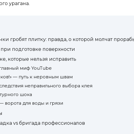
ого урагана.
ки гробят плитку: правда, о которой молчат прораб
 при подготовке поверхности
ке, которые нельзя исправить
»: главный миф YouTube
баков!» — путь к неровным швам
оследствия неправильного выбора клея
атурного шока
 — ворота для воды и грязи
ы
адка vs бригада профессионалов