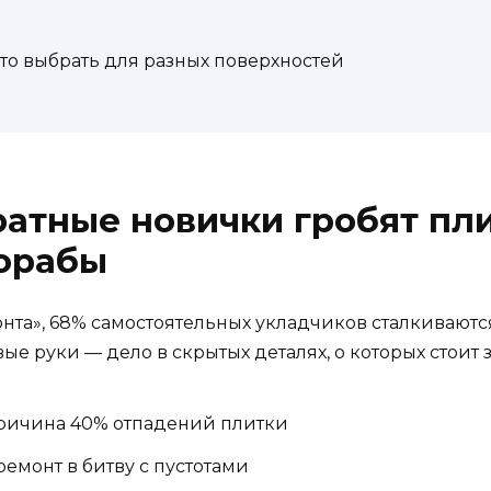
что выбрать для разных поверхностей
атные новички гробят плит
рорабы
та», 68% самостоятельных укладчиков сталкиваютс
ые руки — дело в скрытых деталях, о которых стоит з
причина 40% отпадений плитки
монт в битву с пустотами