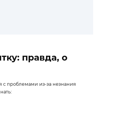
ку: правда, о
я с проблемами из-за незнания
нать: