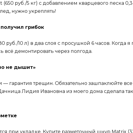
 (650 руб./5 кг) с добавлением кварцевого песка 0,3
лед, нужно укреплять!
 получил грибок
80 руб./10 л) в два слоя с просушкой 6 часов. Когда я
ь всё демонтировать через полгода.
во не дышит»
и — гарантия трещин. Обязательно зашпаклюйте все
Дачница Лидия Ивановна из моего дома сделала так 
зметке
ся при укладке. Купите разметочный шнур Matrix (32