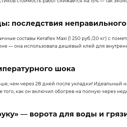
стиков стоимость работ снижается на 15% — так экон
ды: последствия неправильного
чные составы Keraflex Maxi (1 250 руб./20 кг) с поме
коне — она использовала дешёвый клей для внутренн
емпературного шока
е, чем через 28 дней после укладки! Идеальный наг
того, как он включил обогрев на полную через нед
руку» — ворота для воды и гряз