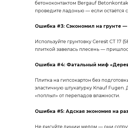
бетоноконтактом Bergauf Betonkontakt
проведите ладонью — если остаётся с
Ошибка #3: Сэкономил на грунте —
Используйте грунтовку Ceresit CT 17 (5
плиткой завелась плесень — пришлос
Ошибка #4: Фатальный миф «Дере
Плитка на гипсокартон без подготовк
эластичную штукатурку Knauf Fugen. 
«поплыл» от перепадов влажности.
Ошибка #5: Адская экономия на ра
Не рисуйте линии мелом — они сотрут