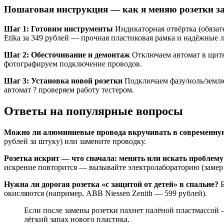
Пошаговая инструкция — как я меняю розетки за
Шаг 1: Готовим инструменты
Индикаторная отвёртка (обязате
Etika за 349 рублей — прочная пластиковая рамка и надёжные 
Шаг 2: Обесточивание и демонтаж
Отключаем автомат в щитк
фотографируем подключение проводов.
Шаг 3: Установка новой розетки
Подключаем фазу/ноль/землю 
автомат ? проверяем работу тестером.
Ответы на популярные вопросы
Можно ли алюминиевые провода вкручивать в современную
рублей за штуку) или замените проводку.
Розетка искрит — что сначала: менять или искать проблему
искрение повторится — вызывайте электролабораторию (замер 
Нужна ли дорогая розетка «с защитой от детей» в спальне?
Б
окисляются (например, ABB Niessen Zenith — 599 рублей).
Если после замены розетки пахнет палёной пластмассой 
лёгкий запах нового пластика.