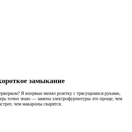
 короткое замыкание
йерверком? Я впервые менял розетку с трясущимися руками,
еперь точно знаю — замена электрофурнитуры это проще, чем
стрее, чем макароны сварятся.