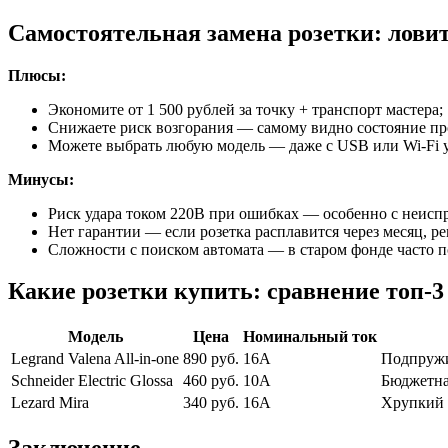
Самостоятельная замена розетки: лови
Плюсы:
Экономите от 1 500 рублей за точку + транспорт мастера;
Снижаете риск возгорания — самому видно состояние пр
Можете выбрать любую модель — даже с USB или Wi-Fi 
Минусы:
Риск удара током 220В при ошибках — особенно с неисп
Нет гарантии — если розетка расплавится через месяц, р
Сложности с поиском автомата — в старом фонде часто 
Какие розетки купить: сравнение топ-3
Модель
Цена
Номинальный ток
Legrand Valena All-in-one
890 руб.
16А
Подпружи
Schneider Electric Glossa
460 руб.
10А
Бюджетна
Lezard Mira
340 руб.
16А
Хрупкий 