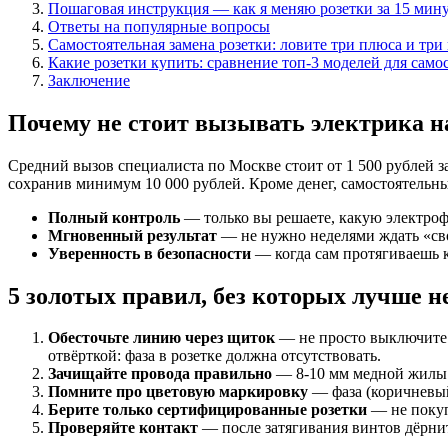
Пошаговая инструкция — как я меняю розетки за 15 мин
Ответы на популярные вопросы
Самостоятельная замена розетки: ловите три плюса и тр
Какие розетки купить: сравнение топ-3 моделей для само
Заключение
Почему не стоит вызывать электрика н
Средний вызов специалиста по Москве стоит от 1 500 рублей за
сохранив минимум 10 000 рублей. Кроме денег, самостоятельны
Полный контроль
— только вы решаете, какую электроф
Мгновенный результат
— не нужно неделями ждать «сво
Уверенность в безопасности
— когда сам протягиваешь к
5 золотых правил, без которых лучше не
Обесточьте линию через щиток
— не просто выключите к
отвёрткой: фаза в розетке должна отсутствовать.
Зачищайте провода правильно
— 8-10 мм медной жилы (
Помните про цветовую маркировку
— фаза (коричневый
Берите только сертифицированные розетки
— не покупа
Проверяйте контакт
— после затягивания винтов дёрнит