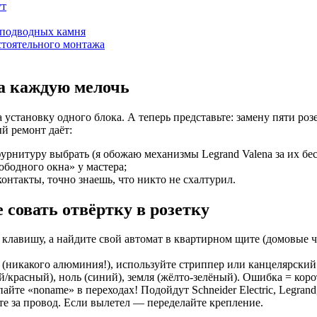
ут
и подводных камня
стоятельного монтажа
а каждую мелочь
 установку одного блока. А теперь представьте: замену пяти розе
й ремонт даёт:
урнитуру выбрать (я обожаю механизмы Legrand Valena за их б
бодного окна» у мастера;
онтакты, точно знаешь, что никто не схалтурил.
 совать отвёртку в розетку
лавишу, а найдите свой автомат в квартирном щите (домовые ч
никакого алюминия!), используйте стриппер или канцелярский 
/красный), ноль (синий), земля (жёлто-зелёный). Ошибка = коро
йте «noname» в переходах! Подойдут Schneider Electric, Legrand,
е за провод. Если вылетел — переделайте крепление.