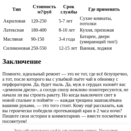
Стоимость
Срок
Тип
Где применять
м?/руб
службы
Сухие комнаты,
Акриловая
120-250
5-7 лет
потолки
Латексная
180-400
8-10 лет
Кухня, прихожая
Батареи, двери
Масляная
90-150
3-4 года
(умирающий тип!)
Силиконовая
250-550
12-15 лет
Ванная, лоджия
Заключение
Помните, идеальный ремонт — это не тот, где всё безупречно,
а тот, после которого вы с улыбкой пьёте чай в обнимку с
перфоратором. Да, будет пыль. Да, муж в сердцах назовёт вас
«демоном дрели», а соседи снизу вежливо поинтересуются, не
начали ли вы строить ракету. Но когда выключите свет в
новой спальне и поймёте — каждая трещина зашпаклёвана
вашими руками, — это того стоит. Кому ещё рассказать, как
вы героически победили протекающий кран в 2 часа ночи?
Пишите свои истории в комментариях — вместе посмеёмся и
посоветуем!
Этот сайт использует cookie для хранения данных. Продолжая