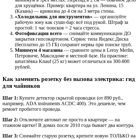
для хрущёвки. Пример: квартира на ул. Ленина, 15
(Казань) — кривизна до 4 см на 3 метра стены.
«Холодильник для инструментов»
— организуйте
рабочую зону как суши-бар: всё под рукой. Штраф за
простой: 1 час поисков = 2 часа стресса.
Фотофиксация всего
— снимайте коммуникации ДО
закрытия гипсокартоном. Сервис типа Яндекс.Диска
(бесплатно до 15 ГБ) сохранит нервы при поиске труб.
Минимум 4 магазина
— сравните цены в Leroy Merlin,
Петровиче, Максидоме и местной базе. На практике:
шпатлёвка Knauf (25 кг) может отличаться на 300-800
рублей.
Как заменить розетку без вызова электрика: гид
для чайников
Шаг 1:
Купите детектор скрытой проводки (от 890 руб.,
например, ADA instruments ACDC 400). Это дешевле, чем
ремонт пробитого провода.
Шаг 2:
Отключите автомат не просто в квартире — на
этажном щитке! В домах после 2010 года бывает два контура.
Шаг 3:
Снимайте старую розетку, крепите новую ТОЛЬКО на