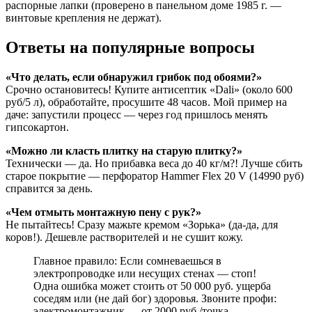
распорные лапки (проверено в панельном доме 1985 г. —
винтовые крепления не держат).
Ответы на популярные вопросы
«Что делать, если обнаружил грибок под обоями?»
Срочно остановитесь! Купите антисептик «Dali» (около 600
руб/5 л), обработайте, просушите 48 часов. Мой пример на
даче: запустили процесс — через год пришлось менять
гипсокартон.
«Можно ли класть плитку на старую плитку?»
Технически — да. Но прибавка веса до 40 кг/м?! Лучше сбить
старое покрытие — перфоратор Hammer Flex 20 V (14990 руб)
справится за день.
«Чем отмыть монтажную пену с рук?»
Не пытайтесь! Сразу мажьте кремом «Зорька» (да-да, для
коров!). Дешевле растворителей и не сушит кожу.
Главное правило: Если сомневаешься в
электропроводке или несущих стенах — стоп!
Одна ошибка может стоить от 50 000 руб. ущерба
соседям или (не дай бог) здоровья. Звоните профи:
электромонтажник — от 2000 руб./точка,