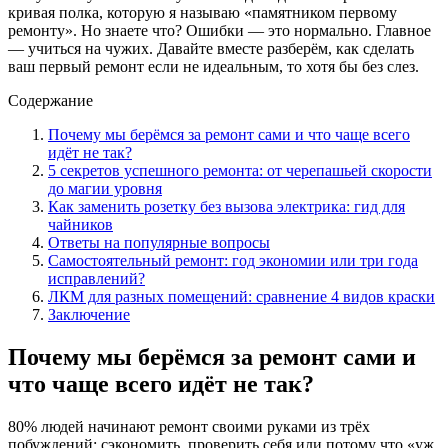
кривая полка, которую я называю «памятником первому
ремонту». Но знаете что? Ошибки — это нормально. Главное
— учиться на чужих. Давайте вместе разберём, как сделать
ваш первый ремонт если не идеальным, то хотя бы без слез.
Содержание
Почему мы берёмся за ремонт сами и что чаще всего
идёт не так?
5 секретов успешного ремонта: от черепашьей скорости
до магии уровня
Как заменить розетку без вызова электрика: гид для
чайников
Ответы на популярные вопросы
Самостоятельный ремонт: год экономии или три года
исправлений?
ЛКМ для разных помещений: сравнение 4 видов краски
Заключение
Почему мы берёмся за ремонт сами и
что чаще всего идёт не так?
80% людей начинают ремонт своими руками из трёх
побуждений: сэкономить, проверить себя или потому что «уж