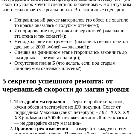
свой-то уголок хочется сделать по-особенному». Но энтузиазм
часто сталкивается с реальностью. Вот типичные сценарии:
Неправильный расчет материалов (то обоев не хватило,
то краска оказалась с голубым оттенком);
Игнорирование подготовки поверхностей («да ладно,
эта стена и так сойдёт!»);
Неподходящие инструменты (пытались сверлить бетон
дрелью за 2000 рублей — знакомо?);
Спешка на финишном этапе (торопились закончить до
выходных — результат налицо);
Отсутствие плана Б (что делать, если под старым
линолеумом оказалась плесень?).
5 секретов успешного ремонта: от
черепашьей скорости до магии уровня
Тест-драйв материалов
— берите пробники красок,
куски обоев и тестируйте их ДО покупки. Совет от
подрядчика Максима (санкт-петербург, +7 921 XXX-XX-
XX): «Лампа на 5000К покажет истинный цвет краски
— не доверяйте свету магазина».
Правило трёх измерений
— измеряйте каждую стену
минимум в трёх местах. Перепад в 2 см — обычное дело