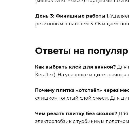
(мешок 25 кг = 450 ?) порциями по 3
День 3: Финишные работы
1. Удаляе
резиновым шпателем 3. Очищаем пове
Ответы на популя
Как выбрать клей для ванной?
Для 
Keraflex). На упаковке ищите значок «
Почему плитка «отстаёт» через ме
слишком толстый слой смеси. Для диаг
Чем резать плитку без сколов?
Для 
электролобзик с турбинным полотном Bo