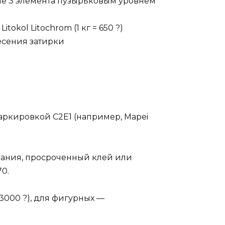
ждые 3 элемента пузырьковым уровнем
tokol Litochrom (1 кг = 650 ?)
есения затирки
ркировкой С2Е1 (например, Mapei
вания, просроченный клей или
70.
3000 ?), для фигурных —