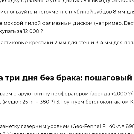
кладку с дальнего угла, двигаясь к выходу сектора
используйте инструмент с глубиной зубцов 8 мм для
е мокрой пилой с алмазным диском (например, Dex
купать за 12 000 ?
стиковые крестики 2 мм для стен и 3-4 мм для пола
а три дня без брака: пошаговый
иваем старую плитку перфоратором (аренда +2000 ?/
мешок 25 кг = 380 ?) 3. Грунтуем бетоноконтактом Kna
азметку лазерным уровнем (Geo-Fennel FL 40-A = 890