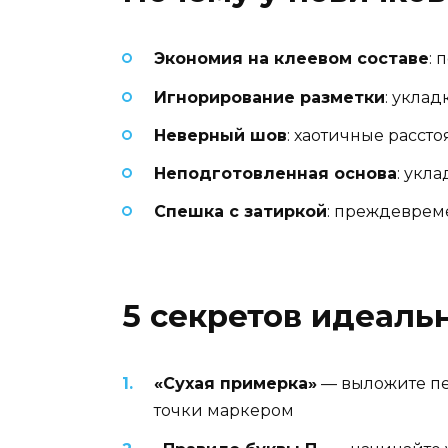
Экономия на клеевом составе
: 
Игнорирование разметки
: уклад
Неверный шов
: хаотичные расст
Неподготовленная основа
: укл
Спешка с затиркой
: преждеврем
5 секретов идеаль
«Сухая примерка»
— выложите пер
точки маркером