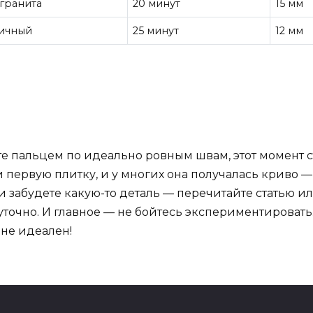
гранита
20 минут
15 мм
тичный
25 минут
12 мм
те пальцем по идеально ровным швам, этот момент 
и первую плитку, и у многих она получалась криво —
 забудете какую-то деталь — перечитайте статью ил
точно. И главное — не бойтесь экспериментировать
 не идеален!