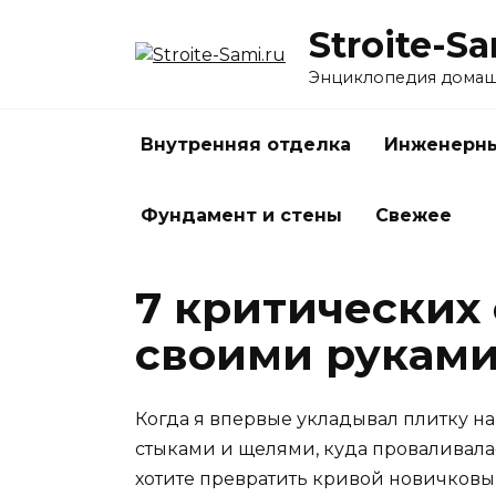
Перейти
Stroite-Sa
к
содержанию
Энциклопедия домаш
Внутренняя отделка
Инженерны
Фундамент и стены
Свежее
7 критических
своими руками
Когда я впервые укладывал плитку на
стыками и щелями, куда проваливалас
хотите превратить кривой новичковый