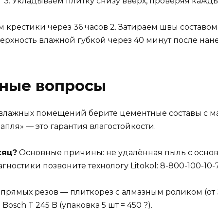
 кг 3. Укладываем плитку снизу вверх, проверяя ка
м крестики через 36 часов 2. Затираем швы составом Li
рхность влажной губкой через 40 минут после нан
рные вопросы
влажных помещений берите цементные составы с ма
капля» — это гарантия влагостойкости.
сяц?
Основные причины: не удалённая пыль с осно
ностики позвоните технологу Litokol: 8-800-100-10-
прямых резов — плиткорез с алмазным роликом (от 
sch T 245 B (упаковка 5 шт = 450 ?).