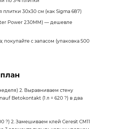
ми по 3-4 плитки
 плитки 30х30 см (как Sigma 687)
ter Power 230MM) — дешевле
; покупайте с запасом (упаковка 500
 план
неделя) 2. Выравниваем стену
uf Betokontakt (1 л = 620 ?) в два
0 ?) 2. Замешиваем клей Ceresit CM11