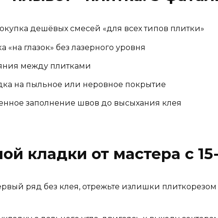
покупка дешёвых смесей «для всех типов плитки»
ка «на глазок» без лазерного уровня
ояния между плитками
адка на пыльное или неровное покрытие
енное заполнение швов до высыхания клея
ной кладки от мастера с 1
вый ряд без клея, отрежьте излишки плиткорезом S