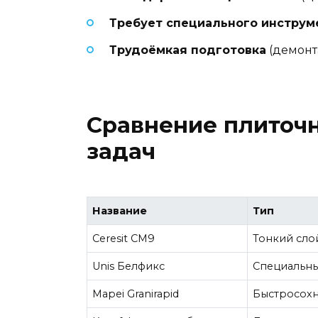
Требует специального инструм
Трудоёмкая подготовка
(демонт
Сравнение плиточн
задач
Название
Тип
Ceresit CM9
Тонкий сло
Unis Белфикс
Специальны
Mapei Granirapid
Быстросох