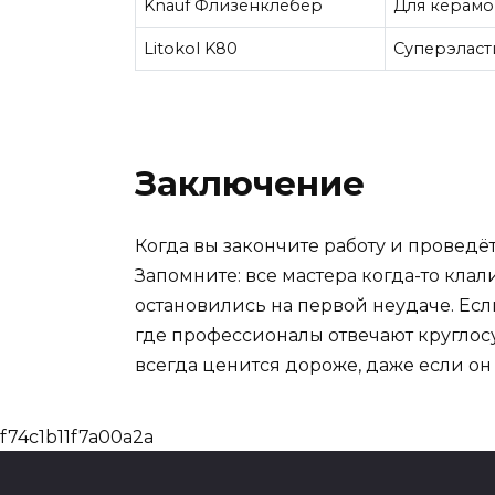
Knauf Флизенклебер
Для керамо
Litokol K80
Суперэлас
Заключение
Когда вы закончите работу и проведё
Запомните: все мастера когда-то клал
остановились на первой неудаче. Если
где профессионалы отвечают круглосу
всегда ценится дороже, даже если он
f74c1b11f7a00a2a