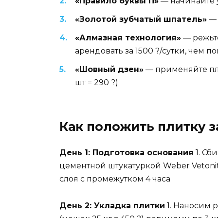
«Правило буквы П»
— начинайте у
«Золотой зубчатый шпатель»
— 
«Алмазная технология»
— режьт
арендовать за 1500 ?/сутки, чем по
«Шовный дзен»
— применяйте пла
шт = 290 ?)
Как положить плитку з
День 1: Подготовка основания
1. Сб
цементной штукатуркой Weber Vetonit (
слоя с промежутком 4 часа
День 2: Укладка плитки
1. Наносим р