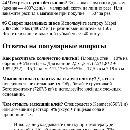
#4 Чем резать угол без сколов?
Болгарка с алмазным диском
(аренда — 400?/день) + малярный скотч на линию реза. Или
закажите распил в магазине при покупке — 50? за рез.
#5 Секрет идеальных швов
Используйте затирку Mapei
Ultracolor Plus (480?/2 кг) и резиновый шпатель за 150?.
Чистите излишки влажной губкой через 40 минут.
Ответы на популярные вопросы
Как рассчитать количество плитки?
Площадь стен + 10% на
обрезки + 5% на брак. Для ванной 2,5х1,8 м: (2,5*1,8*2 +
1,8*2,2*2) = 15,12 кв.м ? 15,12+10%+5% = 17,5 кв.м ? 18 кв.м.
Можно ли класть плитку на старую плитку?
Да, если
поверхность не отслаивается. Обработайте грунтовкой
Бетоноконтакт (720?/5 кг) и используйте клей для сложных
оснований.
Чем отмыть засохший клей?
Спецсредство Keranet (850?/1 л)
или домашний раствор: 9% уксус + пищевая сода в
пропорции 1:3.
Никогда не укладывайте плитку при температуре
ниже +5°C! Клей кристаллизируется и теряет 70%