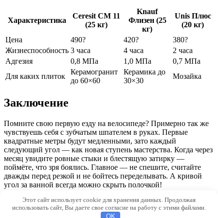
Knauf
Ceresit CM 11
Unis Плюс
Характеристика
Флизен (25
(25 кг)
(20 кг)
кг)
Цена
490?
420?
380?
Жизнеспособность
3 часа
4 часа
2 часа
Адгезия
0,8 МПа
1,0 МПа
0,7 МПа
Керамогранит
Керамика до
Для каких плиток
Мозайка
до 60×60
30×30
Заключение
Помните свою первую езду на велосипеде? Примерно так же
чувствуешь себя с зубчатым шпателем в руках. Первые
квадратные метры будут медленными, зато каждый
следующий угол — как новая ступень мастерства. Когда через
месяц увидите ровные стыки и блестящую затирку —
поймёте, что зря боялись. Главное — не спешите, считайте
дважды перед резкой и не бойтесь переделывать. А кривой
угол за ванной всегда можно скрыть полочкой!
Этот сайт использует cookie для хранения данных. Продолжая
© 2026 Stroite-Sami.ru
использовать сайт, Вы даете свое согласие на работу с этими файлами.
OK