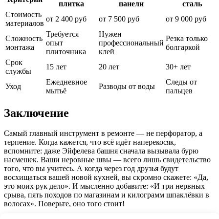
плитка
панели
сталь
Стоимость
от 2 400 руб
от 7 500 руб
от 9 000 руб
материалов
Требуется
Нужен
Сложность
Резка только
опыт
профессиональный
монтажа
болгаркой
плиточника
клей
Срок
15 лет
20 лет
30+ лет
службы
Ежедневное
Следы от
Уход
Разводы от воды
мытьё
пальцев
Заключение
Самый главный инструмент в ремонте — не перфоратор, а
терпение. Когда кажется, что всё идёт наперекосяк,
вспомните: даже Эйфелева башня сначала вызывала бурю
насмешек. Ваши неровные швы — всего лишь свидетельство
того, что вы учитесь. А когда через год друзья будут
восхищаться вашей новой кухней, вы скромно скажете: «Да,
это моих рук дело». И мысленно добавите: «И три нервных
срыва, пять походов по магазинам и килограмм шпаклёвки в
волосах». Поверьте, оно того стоит!