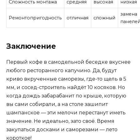
Сложность монтажа
средняя
высокая
низкая
замена
Ремонтопригодность
отличная
сложный
панеле
Заключение
Первый кофе в самодельной беседке вкуснее
любого ресторанного капучино. Да, будут
криво вкрученные саморезы, где-то щель в 5
мм, и сосед-строитель найдёт 10 косяков. Но
когда дождь забарабанит по крыше, которую
вы сами собирали, а на столе зашипит
шампанское — эти мелочи перестанут иметь
значение. Не идеально, зато своё. Время
закупаться досками и саморезами — лето
короткое!