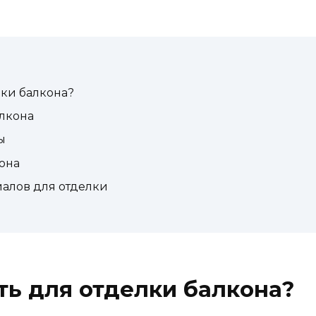
лки балкона?
алкона
ы
она
алов для отделки
ть для отделки балкона?