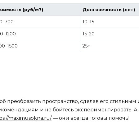
оимость (руб/м?)
Долговечность (лет)
0–700
10–15
0–1200
15–20
00–1500
25+
соб преобразить пространство, сделав его стильны
екомендациям и не бойтесь экспериментировать. А
ps://maximusokna.ru/
— они всегда готовы помочь!