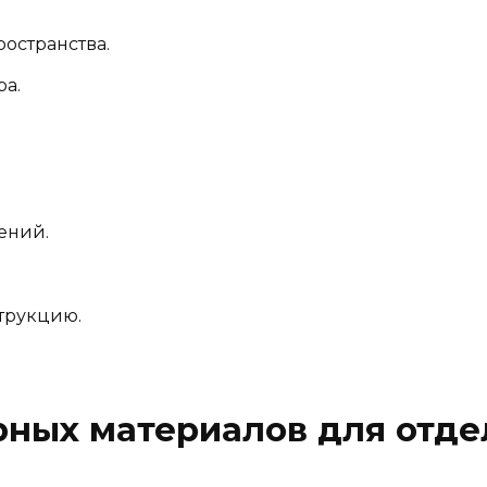
остранства.
ра.
ений.
трукцию.
рных материалов для отде