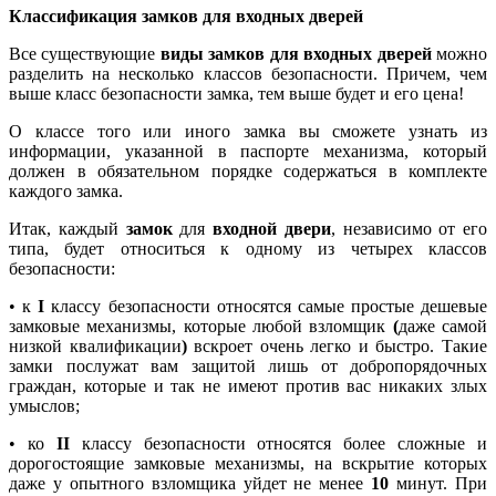
Классификация замков для входных дверей
Все существующие
виды замков для входных дверей
можно
разделить на несколько классов безопасности. Причем, чем
выше класс безопасности замка, тем выше будет и его цена!
О классе того или иного замка вы сможете узнать из
информации, указанной в паспорте механизма, который
должен в обязательном порядке содержаться в комплекте
каждого замка.
Итак, каждый
замок
для
входной двери
, независимо от его
типа, будет относиться к одному из четырех классов
безопасности:
• к
I
классу безопасности относятся самые простые дешевые
замковые механизмы, которые любой взломщик
(
даже самой
низкой квалификации
)
вскроет очень легко и быстро. Такие
замки послужат вам защитой лишь от добропорядочных
граждан, которые и так не имеют против вас никаких злых
умыслов;
• ко
II
классу безопасности относятся более сложные и
дорогостоящие замковые механизмы, на вскрытие которых
даже у опытного взломщика уйдет не менее
10
минут. При