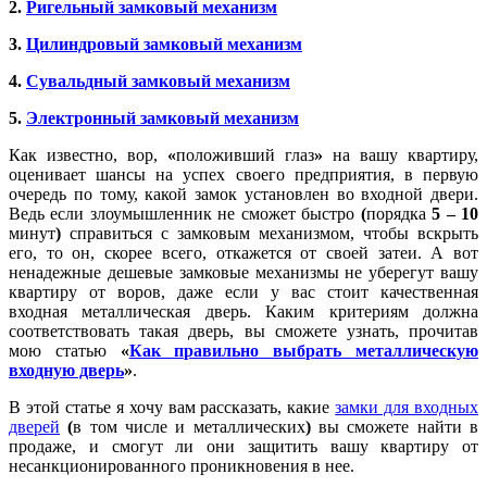
2.
Ригельный замковый механизм
3.
Цилиндровый замковый механизм
4.
Сувальдный замковый механизм
5.
Электронный замковый механизм
Как известно, вор,
«
положивший глаз
»
на вашу квартиру,
оценивает шансы на успех своего предприятия, в первую
очередь по тому, какой замок установлен во входной двери.
Ведь если злоумышленник не сможет быстро
(
порядка
5 – 10
минут
)
справиться с замковым механизмом, чтобы вскрыть
его, то он, скорее всего, откажется от своей затеи. А вот
ненадежные дешевые замковые механизмы не уберегут вашу
квартиру от воров, даже если у вас стоит качественная
входная металлическая дверь. Каким критериям должна
соответствовать такая дверь, вы сможете узнать, прочитав
мою статью
«
Как правильно выбрать металлическую
входную дверь
»
.
В этой статье я хочу вам рассказать, какие
замки для входных
дверей
(
в том числе и металлических
)
вы сможете найти в
продаже, и смогут ли они защитить вашу квартиру от
несанкционированного проникновения в нее.