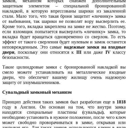
замков, механизм которых снабжен дополнительным
защитным элементом – специальной бронированной
накладкой, в которую впрессованы шарики из закаленной
стали. Мало того, что такая броня защитит
«
личинку
»
замка
от выбивания, так шарики не позволят вору высверлить ее.
Кроме того, вкладка закреплена на замке не жестко. Поэтому,
если взломщик попытается высверлить
«
личинку
»
замка, то
вкладка будет вращаться одновременно со сверлом. То есть
эффект от такого сверления будет нулевым и замок останется
неповрежденным. Это самые
надежные замки на входные
двери
, поскольку они относятся к
III
или даже
IV
классу
безопасности.
Такие цилиндровые замки с бронированной накладкой вы
смело можете устанавливать на металлические входные
двери, что обеспечит вашему жилищу очень надежную
защиту от злоумышленников.
Сувальдный замковый механизм
Принцип действия таких замков был разработан еще в
1818
году в Англии. Он основан на том, что внутри замка
находятся специальные пластины
(
сувальды
)
, которые
необходимо установить в нужное положение, после чего ключ
может свободно проворачиваться в замке, открывая или
закрывая его. Для таких замков используются ключи в виде