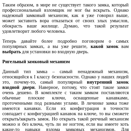
Таким образом, в мире не существует такого замка, который
профессиональный взломщик не мог бы вскрыть. Однако
надежный замковый механизм, как я уже говорил выше,
может заставить вора отказаться от своих злых умыслов,
обокрасть ваше жилище. Думаю, что такой результат
удовлетворит любого человека.
Теперь давайте более подробно поговорим о самых
популярных замках, а вы уже решите,
какой замок
вам
выбрать
для установки во входную дверь.
Ригельный замковый механизм
Данный тип замка – самый ненадежный механизм,
относящийся к I классу безопасности. Однако у наших людей
это, почему-то, самый популярный
внутренний замок
входной двери
. Наверное, потому, что стоят такие замки
очень дешево. В комплекте с таким замком поставляются
обычные плоские ключи, оснащенные канавками,
проточенными под разными углами. В личинке замка тоже
имеются канавки. Если их конфигурация в точности
совпадает с конфигурацией канавок на ключе, то вы сможете
открыть
/
закрыть замок. Но открыть такой реечный механизм
можно и без ключа, чуть ли не ногтем, если вы имеете хоть
какие-то навыки взлома замковых механизмов. Для