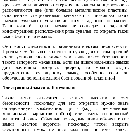
круглого металлического стержня, на одном конце которого
располагаются две
(
или больше
)
металлические пластины,
оснащенные специальными выемками. С помощью таких
выемок сувальды и устанавливаются в заданное положение.
Если хотя бы одна выемка не совпадает с заданной
конфигурацией расположения ряда сувальд, то открыть такой
замок будет невозможно.
Они могут относиться к различным классам безопасности.
Причем чем большее количество сувальд из высокопрочной
стали установлено в замке, тем выше класс безопасности
такого запорного механизма. Если вы ищете надежные
замки
для железных
входных
дверей
, то можете отдать
предпочтение сувальдному замку, особенно если он
оборудован дополнительной бронированной пластиной.
Электронный замковый механизм
Такие замки относятся к самым высоким классам
безопасности, поскольку для его открытия нужно знать
определенную комбинацию цифр
(
код с несколькими
миллионами вариантов набора
)
или иметь специальный
магнитный ключ. Обычные воры-домушники обходят такие
замки
«
десятой дорогой
»
, поскольку, чтобы вскрыть
электронный замок, не зная кода или не имея ключа,