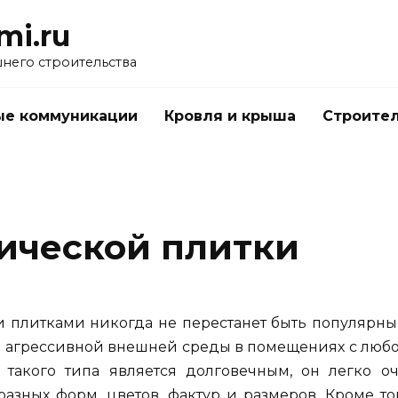
mi.ru
него строительства
е коммуникации
Кровля и крыша
Строител
ической плитки
плитками никогда не перестанет быть популярным,
я агрессивной внешней среды в помещениях с любо
 такого типа является долговечным, он легко о
азных форм, цветов, фактур и размеров. Кроме т