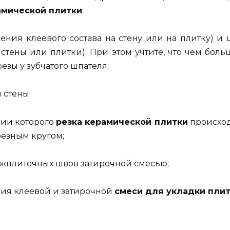
амической плитки
;
сения клеевого состава на стену или на плитку) и 
 стены или плитки). При этом учтите, что чем бо
езы у зубчатого шпателя;
 стены;
нии которого
резка керамической плитки
происход
резным кругом;
ежплиточных швов затирочной смесью;
ния клеевой и затирочной
смеси для укладки пли