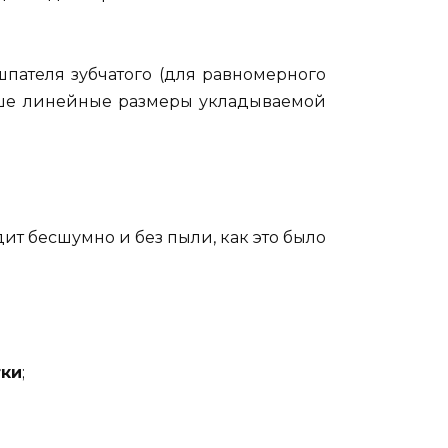
шпателя зубчатого (для равномерного
льше линейные размеры укладываемой
ит бесшумно и без пыли, как это было
тки
;