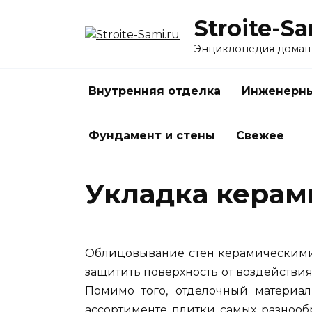
Перейти
Stroite-Sa
к
содержанию
Энциклопедия домаш
Внутренняя отделка
Инженерны
Фундамент и стены
Свежее
Укладка керам
Облицовывание стен керамическими 
защитить поверхность от воздействи
Помимо того, отделочный материал
ассортименте плитки самых разнообр