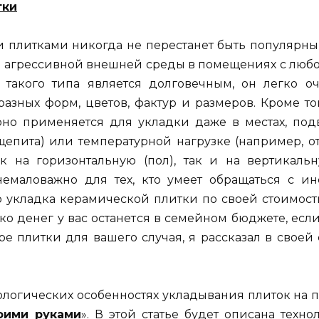
тки
плитками никогда не перестанет быть популярным,
я агрессивной внешней среды в помещениях с любо
 такого типа является долговечным, он легко о
азных форм, цветов, фактур и размеров. Кроме т
 оно применяется для укладки даже в местах, по
щепита) или температурной нагрузке (например, о
ак на горизонтальную (пол), так и на вертикаль
немаловажно для тех, кто умеет обращаться с ин
что укладка керамической плитки по своей стоимос
ько денег у вас останется в семейном бюджете, ес
 плитки для вашего случая, я рассказал в своей с
нологических особенностях укладывания плиток на по
оими руками
». В этой статье будет описана
техно