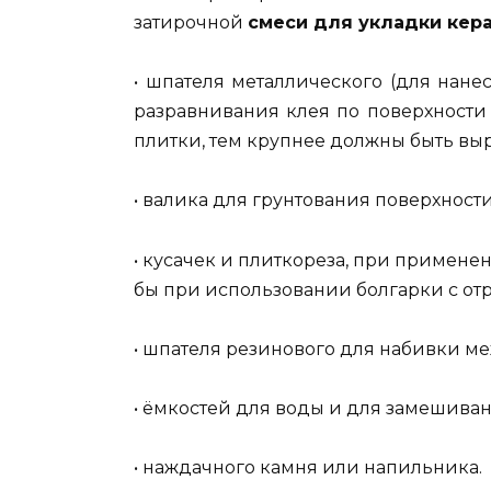
затирочной
смеси для укладки кер
• шпателя металлического (для нане
разравнивания клея по поверхности
плитки, тем крупнее должны быть выр
• валика для грунтования поверхности
• кусачек и плиткореза, при примене
бы при использовании болгарки с от
• шпателя резинового для набивки м
• ёмкостей для воды и для замешива
• наждачного камня или напильника.