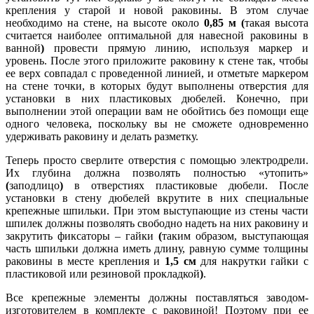
крепления у старой и новой раковины. В этом случае
необходимо на стене, на высоте около
0,85 м (
такая высота
считается наиболее оптимальной для навесной раковины в
ванной
)
провести прямую линию, используя маркер и
уровень. После этого приложите раковину к стене так, чтобы
ее верх совпадал с проведенной линией, и отметьте маркером
на стене точки, в которых будут выполнены отверстия для
установки в них пластиковых дюбелей. Конечно, при
выполнении этой операции вам не обойтись без помощи еще
одного человека, поскольку вы не сможете одновременно
удерживать раковину и делать разметку.
Теперь просто сверлите отверстия с помощью электродрели.
Их глубина должна позволять полностью «утопить»
(
заподлицо
)
в отверстиях пластиковые дюбели. После
установки в стену дюбелей вкрутите в них специальные
крепежные шпильки. При этом выступающие из стены части
шпилек должны позволять свободно надеть на них раковину и
закрутить фиксаторы – гайки
(
таким образом, выступающая
часть шпильки должна иметь длину, равную сумме толщины
раковины в месте крепления и
1,5 см
для накрутки гайки с
пластиковой или резиновой прокладкой
)
.
Все крепежные элементы должны поставляться заводом-
изготовителем в комплекте с раковиной! Поэтому при ее