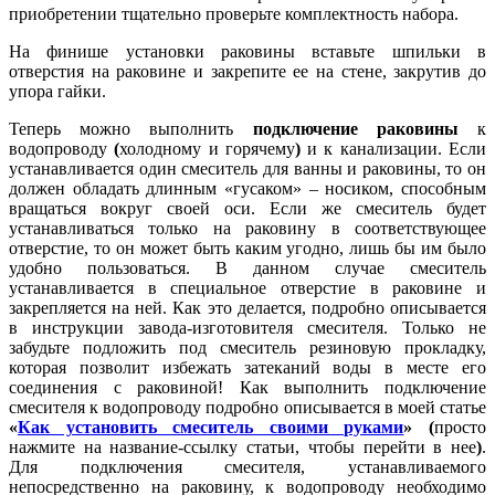
приобретении тщательно проверьте комплектность набора.
На финише установки раковины вставьте шпильки в
отверстия на раковине и закрепите ее на стене, закрутив до
упора гайки.
Теперь можно выполнить
подключение раковины
к
водопроводу
(
холодному и горячему
)
и к канализации. Если
устанавливается один смеситель для ванны и раковины, то он
должен обладать длинным «гусаком» – носиком, способным
вращаться вокруг своей оси. Если же смеситель будет
устанавливаться только на раковину в соответствующее
отверстие, то он может быть каким угодно, лишь бы им было
удобно пользоваться. В данном случае смеситель
устанавливается в специальное отверстие в раковине и
закрепляется на ней. Как это делается, подробно описывается
в инструкции завода-изготовителя смесителя. Только не
забудьте подложить под смеситель резиновую прокладку,
которая позволит избежать затеканий воды в месте его
соединения с раковиной! Как выполнить подключение
смесителя к водопроводу подробно описывается в моей статье
«
Как установить смеситель своими руками
» (
просто
нажмите на название-ссылку статьи, чтобы перейти в нее
)
.
Для подключения смесителя, устанавливаемого
непосредственно на раковину, к водопроводу необходимо