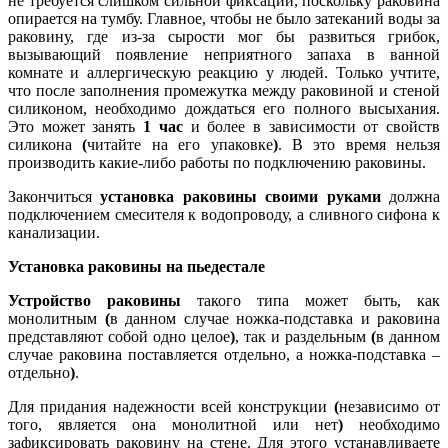
не требуется слишком сильной фиксации, поскольку раковина
опирается на тумбу. Главное, чтобы не было затеканий воды за
раковину, где из-за сырости мог бы развиться грибок,
вызывающий появление неприятного запаха в ванной
комнате и аллергическую реакцию у людей. Только учтите,
что после заполнения промежутка между раковиной и стеной
силиконом, необходимо дождаться его полного высыхания.
Это может занять
1 час
и более в зависимости от свойств
силикона
(
читайте на его упаковке
)
. В это время нельзя
производить какие-либо работы по подключению раковины.
Закончиться
установка раковины своими руками
должна
подключением смесителя к водопроводу, а сливного сифона к
канализации.
Установка раковины на пьедестале
Устройство раковины
такого типа может быть, как
монолитным
(
в данном случае ножка-подставка и раковина
представляют собой одно целое
)
, так и раздельным
(
в данном
случае раковина поставляется отдельно, а ножка-подставка –
отдельно
)
.
Для придания надежности всей конструкции
(
независимо от
того, является она монолитной или нет
)
необходимо
зафиксировать раковину на стене. Для этого устанавливаете