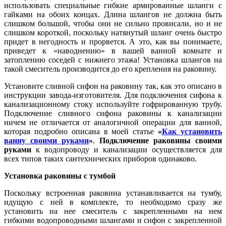
использовать специальные гибкие армированные шланги с
гайками на обоих концах. Длина шлангов не должна быть
слишком большой, чтобы они не сильно провисали, но и не
слишком короткой, поскольку натянутый шланг очень быстро
придет в негодность и прорвется. А это, как вы понимаете,
приведет к «наводнению» в вашей ванной комнате и
затоплению соседей с нижнего этажа! Установка шлангов на
такой смеситель производится до его крепления на раковину.
Установите сливной сифон на раковину так, как это описано в
инструкции завода-изготовителя. Для подключения сифона к
канализационному стоку используйте гофрированную трубу.
Подключение сливного сифона раковины к канализации
ничем не отличается от аналогичной операции для ванной,
которая подробно описана в моей статье
«
Как установить
ванну своими руками
»
.
Подключение раковины своими
руками
к водопроводу и канализации осуществляется для
всех типов таких сантехнических приборов одинаково.
Установка раковины с тумбой
Поскольку встроенная раковина устанавливается на тумбу,
идущую с ней в комплекте, то необходимо сразу же
установить на нее смеситель с закрепленными на нем
гибкими водопроводными шлангами и сифон с закрепленной