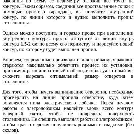
раковины по всему ее периметру, отложив все точки на
контуре. Таким образом, соединив все проставленные точки с
помощью простого карандаша, вы получите внутренний
контур, по линии которого и нужно выполнить пропил
столешницы.
Однако можно поступить и гораздо проще при выполнении
внутреннего контура: просто отступите от линии внутрь
контура
1,5-2 см
по всему его периметру и нарисуйте новый
контур, по которому будет выполнен пропил.
Впрочем, современные производители встраиваемых раковин
стараются максимально облегчить процесс их установки,
прилагая к раковине готовый шаблон, используя который вы
сможете вырезать оптимальный размер отверстия в
столешнице.
Для того, чтобы начать выпиливание отверстия, необходимо
просверлить на линии пропила отверстие, куда затем
вставляется пила электрического лобзика. Перед началом
работы с элетролобзиком наклейте вдоль всего контура
малярный скотч, чтобы не повредить поверхность
столешницы. Не спешите, выполняя работы с элетролобзиком,
чтобы края отверстия получились ровными и гладкими
(
без
сколов
)
.