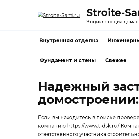
Перейти
Stroite-Sa
к
содержанию
Энциклопедия домаш
Внутренняя отделка
Инженерны
Фундамент и стены
Свежее
Надежный зас
домостроении:
Если вы находитесь в поиске провере
компанию
https://www.t-dsk.ru/
. Компа
ответственного участника строительн