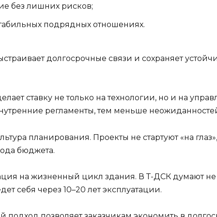
ие без лишних рисков;
стабильных подрядных отношениях.
ыстраивает долгосрочные связи и сохраняет устой
елает ставку не только на технологии, но и на упра
нутренние регламенты, тем меньше неожиданностей 
ьтура планирования. Проекты не стартуют «на глаз»
хода бюджета.
я на жизненный цикл здания. В Т-ДСК думают не то
дет себя через 10–20 лет эксплуатации.
ой подход позволяет заказчикам экономить в долго