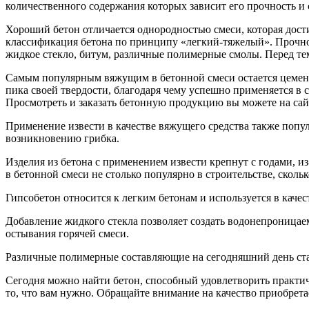
количественного содержания которых зависит его прочность и
Хороший бетон отличается однородностью смеси, которая дост
классификация бетона по принципу «легкий-тяжелый». Прочнос
жидкое стекло, битум, различные полимерные смолы. Перед те
Самым популярным вяжущим в бетонной смеси остается цемент. 
пика своей твердости, благодаря чему успешно применяется в
Просмотреть и заказать бетонную продукцию вы можете на са
Применение извести в качестве вяжущего средства также попу
возникновению грибка.
Изделия из бетона с применением извести крепнут с годами, и
в бетонной смеси не столько популярно в строительстве, сколь
Гипсобетон относится к легким бетонам и используется в каче
Добавление жидкого стекла позволяет создать водонепроницаемы
остывания горячей смеси.
Различные полимерные составляющие на сегодняшний день стан
Сегодня можно найти бетон, способный удовлетворить практич
то, что вам нужно. Обращайте внимание на качество приобрета