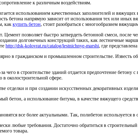
 сопротивление к различным воздействиям.
игается использованием качественных заполнителей и вяжущих 
ть бетона напрямую зависит от использования тех или иных вяжу
м, как
купить бетон
, стоит разобраться с многообразием вяжущи
Цемент позволяет быстро затвердеть бетонной смеси, после чег
 создании долговечных конструкций таких, как лестничные мар
йте
http://dsk-kolovrat.ru/catalog/lestnichnye-marshi
, где представлен
лярно в гражданском и промышленном строительстве. Известь о
з-за чего в строительстве зданий отдается предпочтение бетону
ко в околостроительной сфере.
стве отделки и при создании искусственных декоративных издели
й бетон, а использование битума, в качестве вяжущего средства
овятся все более актуальными. Так, полибетон используется в 
ески любые требования. Достаточно обратиться в строительный
емого товара.