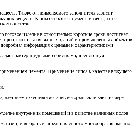
веществ. Также от применяемого заполнителя зависит
щих веществ. К ним относятся: цемент, известь, гипс,
м компонентов.
о готовое изделие в относительно короткие сроки достигнет
ши, при строительстве жилых зданий и промышленных объектов.
а подробная информация с ценами и характеристиками.
бладает бактерицидными свойствами, препятствуя
 с применением цемента. Применение гипса в качестве вяжущего
й.
, дает всем известный асфальт, который застывает по мере
отделке внутренних помещений и в качестве наливных полов.
 магазин, и выбрать из представленного многообразия именно