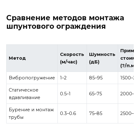
Сравнение методов монтажа
шпунтового ограждения
Пример
Скорость
Шумность
Метод
стоимо
(м/час)
(дБ)
(?/п.м)
Вибропогружение
1–2
85–95
1500–25
Статическое
0.5–1
65–75
2000–3
вдавливание
Бурение и монтаж
0.3–0.6
75–85
2500–35
трубы