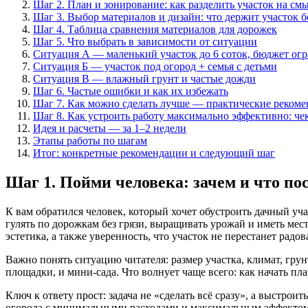
Шаг 2. План и зонирование: как разделить участок на см
Шаг 3. Выбор материалов и дизайн: что держит участок б
Шаг 4. Таблица сравнения материалов для дорожек
Шаг 5. Что выбрать в зависимости от ситуации
Ситуация А — маленький участок до 6 соток, бюджет ог
Ситуация Б — участок под огород + семья с детьми
Ситуация В — влажный грунт и частые дожди
Шаг 6. Частые ошибки и как их избежать
Шаг 7. Как можно сделать лучше — практические реком
Шаг 8. Как устроить работу максимально эффективно: че
Идея и расчеты — за 1–2 недели
Этапы работы по шагам
Итог: конкретные рекомендации и следующий шаг
Шаг 1. Пойми человека: зачем и что по
К вам обратился человек, который хочет обустроить дачный уч
гулять по дорожкам без грязи, выращивать урожай и иметь мес
эстетика, а также уверенность, что участок не перестанет радов
Важно понять ситуацию читателя: размер участка, климат, грунт
площадки, и мини-сада. Что волнует чаще всего: как начать пл
Ключ к ответу прост: задача не «сделать всё сразу», а выстро
огорода с минимальными расходами и максимальным эффектом.