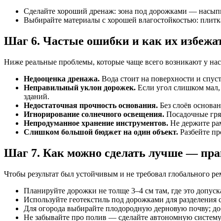
Сделайте хороший дренаж: зона под дорожками — насыпь 
Выбирайте материалы с хорошей влагостойкостью: плитка
Шаг 6. Частые ошибки и как их избежа
Ниже реальные проблемы, которые чаще всего возникают у на
Недооценка дренажа.
Вода стоит на поверхности и спус
Неправильный уклон дорожек.
Если угол слишком мал, 
зданий.
Недостаточная прочность основания.
Без слоёв основан
Игнорирование солнечного освещения.
Посадочные гряд
Непродуманное хранение инструментов.
Не держите рам
Слишком большой бюджет на один объект.
Разбейте пр
Шаг 7. Как можно сделать лучше — пр
Чтобы результат был устойчивым и не требовал глобального р
Планируйте дорожки не толще 3–4 см там, где это допуска
Используйте геотекстиль под дорожками для разделения 
Для огорода выбирайте плодородную дерновую почву; доб
Не забывайте про полив — сделайте автономную систему