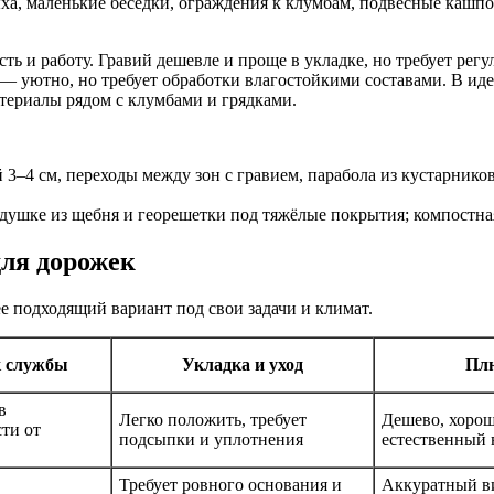
ыха, маленькие беседки, ограждения к клумбам, подвесные кашп
 и работу. Гравий дешевле и проще в укладке, но требует регу
 — уютно, но требует обработки влагостойкими составами. В иде
атериалы рядом с клумбами и грядками.
 3–4 см, переходы между зон с гравием, парабола из кустарнико
ушке из щебня и георешетки под тяжёлые покрытия; компостная 
для дорожек
е подходящий вариант под свои задачи и климат.
 службы
Укладка и уход
Пл
в
Легко положить, требует
Дешево, хорош
ти от
подсыпки и уплотнения
естественный 
Требует ровного основания и
Аккуратный в