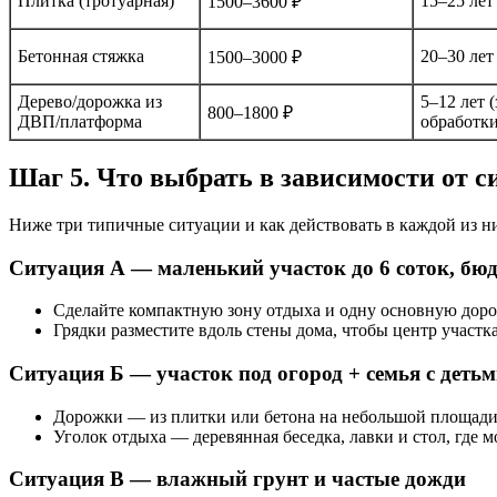
Плитка (тротуарная)
15–25 лет
1500–3600 ₽
Бетонная стяжка
20–30 лет
1500–3000 ₽
Дерево/дорожка из
5–12 лет 
800–1800 ₽
ДВП/платформа
обработки
Шаг 5. Что выбрать в зависимости от с
Ниже три типичные ситуации и как действовать в каждой из н
Ситуация А — маленький участок до 6 соток, бю
Сделайте компактную зону отдыха и одну основную дорож
Грядки разместите вдоль стены дома, чтобы центр участ
Ситуация Б — участок под огород + семья с деть
Дорожки — из плитки или бетона на небольшой площади, 
Уголок отдыха — деревянная беседка, лавки и стол, где 
Ситуация В — влажный грунт и частые дожди