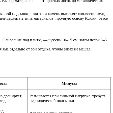
о. Выбор материалов — от простых досок до металлических
лярной подсыпки; плитка и камень выглядят «по-военному»,
але держать 2 типа материалов: прочную основу (блоки, бетон
в. Основание под плитку — щебень 10–15 см, затем песок 3–5
яма отдельно от зон отдыха, чтобы запах не мешал.
юсы
Минусы
о дренирует,
Размывается при сильной нагрузке, требует
вид
периодической подсыпки
ид,