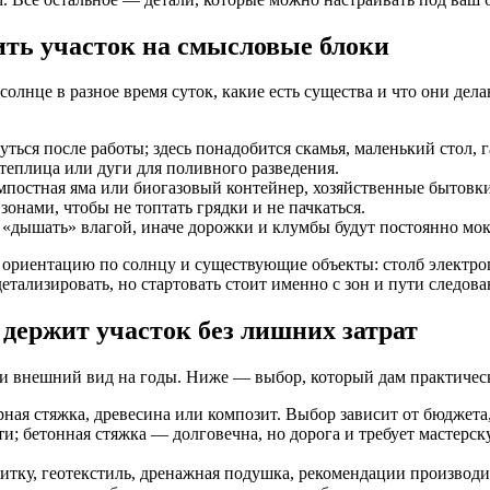
ить участок на смысловые блоки
солнце в разное время суток, какие есть существа и что они дел
уться после работы; здесь понадобится скамья, маленький стол, 
теплица или дуги для поливного разведения.
омпостная яма или биогазовый контейнер, хозяйственные бытовки
нами, чтобы не топтать грядки и не пачкаться.
 «дышать» влагой, иначе дорожки и клумбы будут постоянно мок
е ориентацию по солнцу и существующие объекты: столб электроп
етализировать, но стартовать стоит именно с зон и пути следов
 держит участок без лишних затрат
т и внешний вид на годы. Ниже — выбор, который дам практическ
рная стяжка, древесина или композит. Выбор зависит от бюджета
ти; бетонная стяжка — долговечна, но дорога и требует мастерск
тку, геотекстиль, дренажная подушка, рекомендации производи