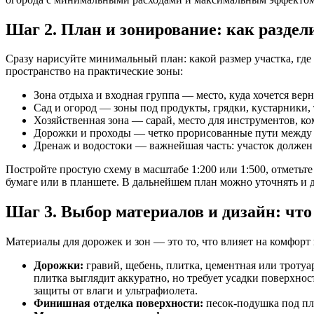
Шаг 2. План и зонирование: как раздел
Сразу нарисуйте минимальный план: какой размер участка, где 
пространство на практические зоны:
Зона отдыха и входная группа — место, куда хочется верн
Сад и огород — зоны под продукты, грядки, кустарники, 
Хозяйственная зона — сарай, место для инструментов, к
Дорожки и проходы — четко прорисованные пути между зо
Дренаж и водостоки — важнейшая часть: участок должен
Постройте простую схему в масштабе 1:200 или 1:500, отметьт
бумаге или в планшете. В дальнейшем план можно уточнять и д
Шаг 3. Выбор материалов и дизайн: что
Материалы для дорожек и зон — это то, что влияет на комфор
Дорожки:
гравий, щебень, плитка, цементная или тротуа
плитка выглядит аккуратно, но требует усадки поверхнос
защиты от влаги и ультрафиолета.
Финишная отделка поверхности:
песок-подушка под пли