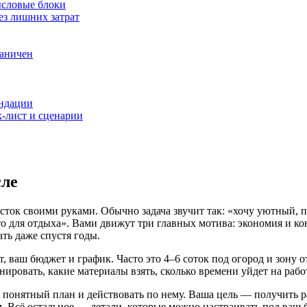
ысловые блоки
ез лишних затрат
раничен
ендации
к-лист и сценарии
сле
асток своими руками. Обычно задача звучит так: «хочу уютный,
то для отдыха». Вами движут три главных мотива: экономия и к
ать даже спустя годы.
, ваш бюджет и график. Часто это 4–6 соток под огород и зону от
анировать, какие материалы взять, сколько времени уйдет на раб
ить понятный план и действовать по нему. Ваша цель — получить 
 Всё остальное — детали, которые можно настраивать под ваш 