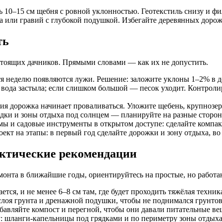
10–15 см щебня с ровной уклонностью. Геотекстиль снизу и фи
 или гравий с глубокой подушкой. Избегайте деревянных дорож
ть
стоящих дачников. Прямыми словами — как их не допустить.
тя неделю появляются лужи. Решение: заложите уклоны 1–2% в 
вода застыла; если слишком большой — песок уходит. Контролир
ия дорожка начинает проваливаться. Уложите щебень, крупнозе
ки и зоны отдыха под солнцем — планируйте на разные стороны 
ы и садовые инструменты в открытом доступе: сделайте компак
оект на этапы: в первый год сделайте дорожки и зону отдыха, в
актические рекомендации
емонта в ближайшие годы, ориентируйтесь на простые, но работ
ется, и не менее 6–8 см там, где будет проходить тяжёлая техник
слоя грунта и дренажной подушки, чтобы не поднимался грунто
авляйте компост и перегной, чтобы они давали питательные ве
: шланги-капельницы под грядками и по периметру зоны отдыха