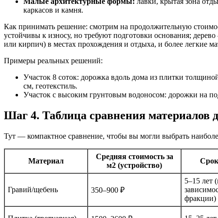
Малые архитектурные формы:
лавки, крытая зона отд
каркасов и камня.
Как принимать решение: смотрим на продолжительную стоимость
устойчивы к износу, но требуют подготовки основания; дерево
или кирпич) в местах прохождения и отдыха, и более легкие м
Примеры реальных решений:
Участок 8 соток: дорожка вдоль дома из плитки толщиной
см, геотекстиль.
Участок с высоким грунтовым водоносом: дорожки на под
Шаг 4. Таблица сравнения материалов 
Тут — компактное сравнение, чтобы вы могли выбрать наиболе
Средняя стоимость за
Материал
Срок
м2 (устройство)
5–15 лет (
Гравий/щебень
завиcимос
350–900 ₽
фракции)