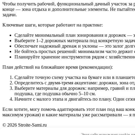
Чтобы получить рабочий, функциональный дачный участок за ра
конце — зона отдыха и дополнительные элементы. Не пытайтесь
задачи.
Ключевые шаги, которые работают на практике:
Сделайте минимальный план зонирования и дорожек — эт
Выберите 1–2 дорожных материала под конкретную задачу
Обеспечьте надежный дренаж и уклоны — это залог долг
Не бойтесь простых решений: минимализм часто держит 
Планируйте хранение инструментов рядом с хозяйственно
План действий на ближайшее время (рекомендации):
Сделайте точную схему участка на бумаге или в планшет
Определитесь с двумя-тремя акцентами: дорожки, зона от
Выберите материалы для дорожек: например, гравий и п
подушка, где подушка обычно 5–10 см.
Начните с малого этапа и двигайтесь по плану. Один сез
Если хотите, могу помочь адаптировать этот план под ваш конкр
максимум урожая) и какие материалы уже рассматривали — я п
© 2026 Stroite-Sami.ru
Этот сайт использует cookie д