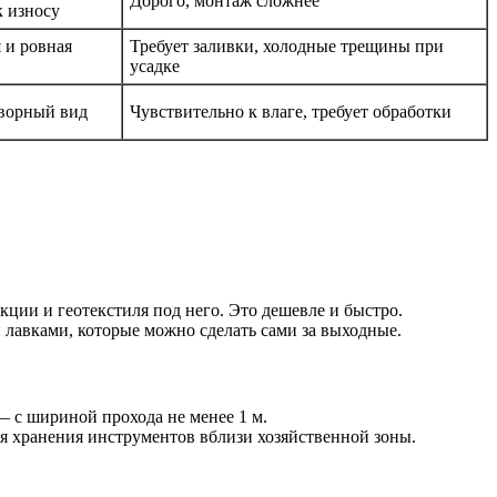
Дорого, монтаж сложнее
к износу
 и ровная
Требует заливки, холодные трещины при
усадке
творный вид
Чувствительно к влаге, требует обработки
ции и геотекстиля под него. Это дешевле и быстро.
 лавками, которые можно сделать сами за выходные.
— с шириной прохода не менее 1 м.
для хранения инструментов вблизи хозяйственной зоны.