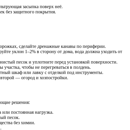
льтрующая засыпка поверх неё.
ек без защитного покрытия.
дорожках, сделайте дренажные канавы по периферии.
уйте уклон 1–2% в сторону от дома, вода должна уходить от
рнистый песок и уплотните перед установкой поверхности.
участка, чтобы не перегреваться в полдень.
тный шкаф или лавку с отделкой под инструменты.
о второй — огород и хозпостройки.
ающие решения:
а или постоянная нагрузка.
вый песок.
щества без химии.
.