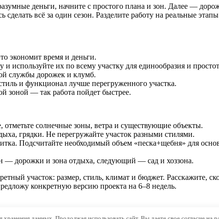
зумные деньги, начните с простого плана и зон. Далее — дорожк
 сделать всё за один сезон. Разделите работу на реальные этап
о экономит время и деньги.
 и используйте их по всему участку для единообразия и просто
ой службы дорожек и клумб.
стиль и функционал лучше перегруженного участка.
й зоной — так работа пойдет быстрее.
е, отметьте солнечные зоны, ветра и существующие объекты.
дыха, грядки. Не перегружайте участок разными стилями.
литка. Подсчитайте необходимый объем «песка+щебня» для осно
он — дорожки и зона отдыха, следующий — сад и хоззона.
етный участок: размер, стиль, климат и бюджет. Расскажите, скол
редложу конкретную версию проекта на 6–8 недель.
ля хранения данных. Продолжая использовать сайт, Вы даете свое согласие на 