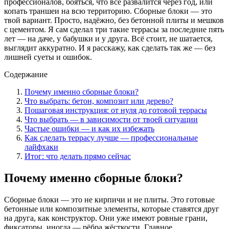
профессионалов, бояться, что всё развалится через год, или
копать траншеи на всю территорию. Сборные блоки — это
твой вариант. Просто, надёжно, без бетонной плиты и мешков
с цементом. Я сам сделал три такие террасы за последние пять
лет — на даче, у бабушки и у друга. Всё стоит, не шатается,
выглядит аккуратно. И я расскажу, как сделать так же — без
лишней суеты и ошибок.
Содержание
Почему именно сборные блоки?
Что выбрать: бетон, композит или дерево?
Пошаговая инструкция: от нуля до готовой террасы
Что выбрать — в зависимости от твоей ситуации
Частые ошибки — и как их избежать
Как сделать террасу лучше — профессиональные
лайфхаки
Итог: что делать прямо сейчас
Почему именно сборные блоки?
Сборные блоки — это не кирпичи и не плиты. Это готовые
бетонные или композитные элементы, которые ставятся друг
на друга, как конструктор. Они уже имеют ровные грани,
фиксаторы, иногда — рёбра жёсткости. Главное