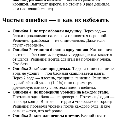
крошкой. Выглядит дорого, но стоит в 3 раза дешевле,
чем настоящий сланец.
Частые ошибки — и как их избежать
Ошибка 1: не утрамбовали подушку
. Через год —
блоки проваливаются, терраса становится неровной.
Решение: трамбовка — не опционально. Даже если
грунт «твёрдый».
Ошибка 2: ставили блоки в одну линию
. Как кирпичи
в стене — без сдвига. Результат: терраса расшатывается
от шагов. Решение: всегда сдвигай на половину блока.
Это база.
Ошибка 3: забыли про дренаж
. Терраса стоит на глине,
вода не уходит — под блоками скапливается влага.
Через 2 года — плесень, трещины, гниение. Решение:
сделай лёгкий уклон (1–2%) и по периметру —
дренажную канавку с геотекстилем и щебнем.
Ошибка 4: не проверили уровень на каждом этапе
.
Поставил один блок — не проверил. Потом ещё один —
и так до конца. В итоге — терраса «поехала» в сторону.
Решение: проверяй уровень после каждого ряда. Даже
если кажется, что всё ровно.
Ошибка 5: крепили перила к земле
. Весной грунт