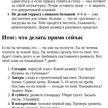
сдвигаться, и если терраса упёрта в стену — она потянет
за собой штукатурку. Лучше оставить зазор — и закрыть
его декоративной планкой.
Не делай террасу слишком большой
. 4×6 м — уже
достаточно для семьи. Больше — это не «роскошь», а
нагрузка на ты. Тебе придётся чистить, ухаживать,
ремонтировать. Держи размер в разумных пределах.
Итог: что делать прямо сейчас
Если ты читаешь это — ты уже на полпути. Ты не хочешь
платить за чужой труд. Ты хочешь сделать что-то своё, что
будет стоять долго и не требовать постоянного ремонта. Вот
твой план на ближайшие 7 дней:
Сегодня
: нарисуй эскиз. Какой размер? Где будет?
Нужны ли ступеньки?
Завтра
: сходи в строительный магазин. Посмотри
блоки. Сравни цены. Возьми 5–10 штук на пробу.
Поставь их на землю — походи по ним. Понравилось?
Значит, бери.
В субботу
: разметь площадку. Убери грунт. Засыпь
песок. Утрамбуй.
В воскресенье
: положи первый ряд. Проверь уровень.
Поставь второй. Засыпь швы.