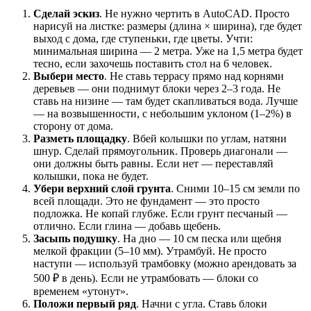
Сделай эскиз
. Не нужно чертить в AutoCAD. Просто
нарисуй на листке: размеры (длина × ширина), где будет
выход с дома, где ступеньки, где цветы. Учти:
минимальная ширина — 2 метра. Уже на 1,5 метра будет
тесно, если захочешь поставить стол на 6 человек.
Выбери место
. Не ставь террасу прямо над корнями
деревьев — они поднимут блоки через 2–3 года. Не
ставь на низине — там будет скапливаться вода. Лучше
— на возвышенности, с небольшим уклоном (1–2%) в
сторону от дома.
Разметь площадку
. Вбей колышки по углам, натяни
шнур. Сделай прямоугольник. Проверь диагонали —
они должны быть равны. Если нет — переставляй
колышки, пока не будет.
Убери верхний слой грунта
. Сними 10–15 см земли по
всей площади. Это не фундамент — это просто
подложка. Не копай глубже. Если грунт песчаный —
отлично. Если глина — добавь щебень.
Засыпь подушку
. На дно — 10 см песка или щебня
мелкой фракции (5–10 мм). Утрамбуй. Не просто
наступи — используй трамбовку (можно арендовать за
500 ₽ в день). Если не утрамбовать — блоки со
временем «утонут».
Положи первый ряд
. Начни с угла. Ставь блоки