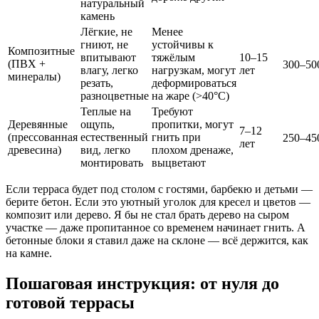
натуральный
камень
Лёгкие, не
Менее
гниют, не
устойчивы к
Композитные
впитывают
тяжёлым
10–15
(ПВХ +
300–50
влагу, легко
нагрузкам, могут
лет
минералы)
резать,
деформироваться
разноцветные
на жаре (>40°C)
Теплые на
Требуют
Деревянные
ощупь,
пропитки, могут
7–12
(прессованная
естественный
гнить при
250–45
лет
древесина)
вид, легко
плохом дренаже,
монтировать
выцветают
Если терраса будет под столом с гостями, барбекю и детьми —
берите бетон. Если это уютный уголок для кресел и цветов —
композит или дерево. Я бы не стал брать дерево на сыром
участке — даже пропитанное со временем начинает гнить. А
бетонные блоки я ставил даже на склоне — всё держится, как
на камне.
Пошаговая инструкция: от нуля до
готовой террасы