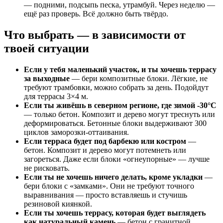
— подними, подсыпь песка, утрамбуй. Через неделю —
ещё раз проверь. Всё должно быть твёрдо.
Что выбрать — в зависимости от
твоей ситуации
Если у тебя маленький участок, и ты хочешь террасу
за выходные
— бери композитные блоки. Лёгкие, не
требуют трамбовки, можно собрать за день. Подойдут
для террасы 3×4 м.
Если ты живёшь в северном регионе, где зимой -30°C
— только бетон. Композит и дерево могут треснуть или
деформироваться. Бетонные блоки выдерживают 300
циклов заморозки-оттаивания.
Если терраса будет под барбекю или костром
—
бетон. Композит и дерево могут потемнеть или
загореться. Даже если блоки «огнеупорные» — лучше
не рисковать.
Если ты не хочешь ничего делать, кроме укладки
—
бери блоки с «замками». Они не требуют точного
выравнивания — просто вставляешь и стучишь
резиновой киянкой.
Если ты хочешь террасу, которая будет выглядеть
как натуральный камень
— бетон с гранитной