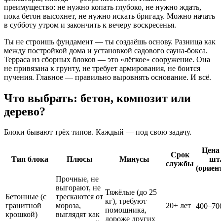
преимущество: не нужно копать глубоко, не нужно ждать,
пока бетон высохнет, не нужно искать бригаду. Можно начать
в субботу утром и закончить к вечеру воскресенья.
Ты не строишь фундамент — ты создаёшь основу. Разница как
между постройкой дома и установкой садового сауна-бокса.
Терраса из сборных блоков — это «лёгкое» сооружение. Она
не привязана к грунту, не требует армирования, не боится
пучения. Главное — правильно выровнять основание. И всё.
Что выбрать: бетон, композит или
дерево?
Блоки бывают трёх типов. Каждый — под свою задачу.
Цена 
Срок
Тип блока
Плюсы
Минусы
шт
службы
(ориен
Прочные, не
выгорают, не
Тяжёлые (до 25
Бетонные (с
трескаются от
кг), требуют
гранитной
мороза,
20+ лет
400–70
помощника,
крошкой)
выглядят как
дороже других