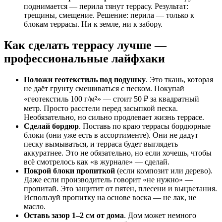
поднимается — перила тянут террасу. Результат:
трещины, смещение. Решение: перила — только к
блокам террасы. Ни к земле, ни к забору.
Как сделать террасу лучше —
профессиональные лайфхаки
Положи геотекстиль под подушку
. Это ткань, которая
не даёт грунту смешиваться с песком. Покупай
«геотекстиль 100 г/м²» — стоит 50 ₽ за квадратный
метр. Просто расстели перед засыпкой песка.
Необязательно, но сильно продлевает жизнь террасе.
Сделай бордюр
. Поставь по краю террасы бордюрные
блоки (они уже есть в ассортименте). Они не дадут
песку вымываться, и терраса будет выглядеть
аккуратнее. Это не обязательно, но если хочешь, чтобы
всё смотрелось как «в журнале» — сделай.
Покрой блоки пропиткой
(если композит или дерево).
Даже если производитель говорит «не нужно» —
пропитай. Это защитит от пятен, плесени и выцветания.
Используй пропитку на основе воска — не лак, не
масло.
Оставь зазор 1–2 см от дома
. Дом может немного