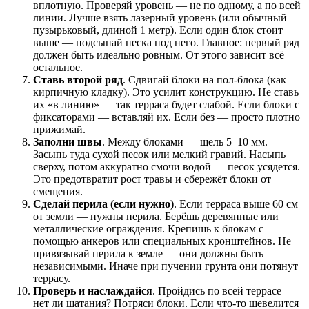
вплотную. Проверяй уровень — не по одному, а по всей
линии. Лучше взять лазерный уровень (или обычный
пузырьковый, длиной 1 метр). Если один блок стоит
выше — подсыпай песка под него. Главное: первый ряд
должен быть идеально ровным. От этого зависит всё
остальное.
Ставь второй ряд
. Сдвигай блоки на пол-блока (как
кирпичную кладку). Это усилит конструкцию. Не ставь
их «в линию» — так терраса будет слабой. Если блоки с
фиксаторами — вставляй их. Если без — просто плотно
прижимай.
Заполни швы
. Между блоками — щель 5–10 мм.
Засыпь туда сухой песок или мелкий гравий. Насыпь
сверху, потом аккуратно смочи водой — песок усядется.
Это предотвратит рост травы и сбережёт блоки от
смещения.
Сделай перила (если нужно)
. Если терраса выше 60 см
от земли — нужны перила. Берёшь деревянные или
металлические ограждения. Крепишь к блокам с
помощью анкеров или специальных кронштейнов. Не
привязывай перила к земле — они должны быть
независимыми. Иначе при пучении грунта они потянут
террасу.
Проверь и наслаждайся
. Пройдись по всей террасе —
нет ли шатания? Потряси блоки. Если что-то шевелится