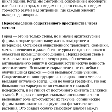
цикла здания. Когда мы смотрим на современные аэропорты
или бизнес-центры, мы видим не просто сталь, мы видим
торжество разума над энтропией, где каждый элемент
выверен до микрона.
Переосмысление общественного пространства через
металл
Город — это не только стены, но и малые архитектурные
формы, которые делают нашу жизнь комфортнее и
интереснее. Остановки общественного транспорта, скамейки,
мачты освещения и даже обычные урны сегодня становятся
объектами промышленного дизайна. Нержавеющая сталь в
этих элементах играет ключевую роль, обеспечивая
антивандальную защиту и сохраняя эстетическую ценность
десятилетиями. Вспомните старые железные скамейки с
облупившейся краской — они вызывают лишь уныние.
Современные же конструкции из полированного металла
выглядят актуально всегда. Они не боятся граффити, так как
большинство маркеров легко смываются с гладкой
поверхности, и не гниют от постоянного контакта с влажной
землей. В парках и скверах стальные инсталляции часто
выполняют роль арт-объектов: их текучие, органические
формы напоминают капли ртути или фантастические
растения. Это создает особую атмосферу диалога между