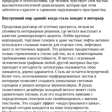
природой и технологиями, где человек чувствует себя частью
высокотехнологичной цивилизации, которая при этом
заботится о красоте и гармонии окружающего пространства.
Внутренний мир зданий: когда сталь заходит в интерьер
Продолжая разговор об эстетике прогресса, нельзя не
упомянуть интерьерные решения, где металл выступает в
качестве доминирующего акцента. Лобби крупных
корпораций, торговые галереи и даже частные лофты активно
используют стальные панели для отделки стен, лифтовых
шахт и лестничных маршей. Это решение продиктовано не
только стремлением к стилю хай-тек, но и элементарными
требованиями износостойкости. В местах с огромным
человеческим трафиком любой другой материал быстро
приходит в негодность: штукатурка скалывается, обои
пачкаются, дерево царапается. Сталь же остается безупречной.
Более того, использование перфорированных листов в
интерьере позволяет создавать уникальные световые
сценарии и решать вопросы звукоизоляции. В руках
талантливого дизайнера холодный металл может стать
удивительно теплым, если его подсветить лампами с
определенным спектром или скомбинировать с мягким
текстилем. Это создает эффект «индустриального шика»,
который сегодня находится на пике популярности.