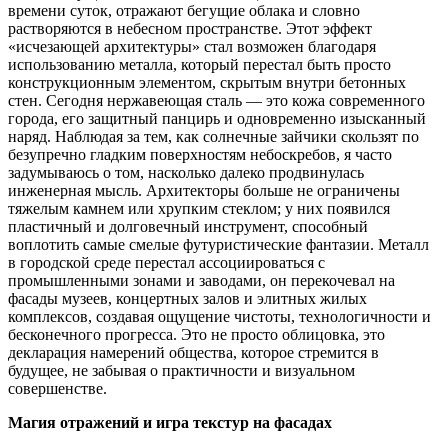
времени суток, отражают бегущие облака и словно
растворяются в небесном пространстве. Этот эффект
«исчезающей архитектуры» стал возможен благодаря
использованию металла, который перестал быть просто
конструкционным элементом, скрытым внутри бетонных
стен. Сегодня нержавеющая сталь — это кожа современного
города, его защитный панцирь и одновременно изысканный
наряд. Наблюдая за тем, как солнечные зайчики скользят по
безупречно гладким поверхностям небоскребов, я часто
задумываюсь о том, насколько далеко продвинулась
инженерная мысль. Архитекторы больше не ограничены
тяжелым камнем или хрупким стеклом; у них появился
пластичный и долговечный инструмент, способный
воплотить самые смелые футуристические фантазии. Металл
в городской среде перестал ассоциироваться с
промышленными зонами и заводами, он перекочевал на
фасады музеев, концертных залов и элитных жилых
комплексов, создавая ощущение чистоты, технологичности и
бесконечного прогресса. Это не просто облицовка, это
декларация намерений общества, которое стремится в
будущее, не забывая о практичности и визуальном
совершенстве.
Магия отражений и игра текстур на фасадах