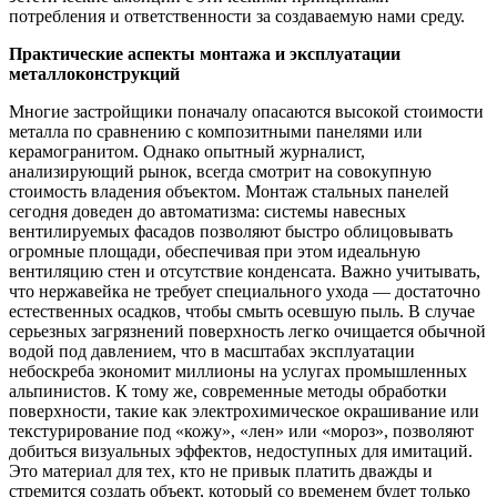
потребления и ответственности за создаваемую нами среду.
Практические аспекты монтажа и эксплуатации
металлоконструкций
Многие застройщики поначалу опасаются высокой стоимости
металла по сравнению с композитными панелями или
керамогранитом. Однако опытный журналист,
анализирующий рынок, всегда смотрит на совокупную
стоимость владения объектом. Монтаж стальных панелей
сегодня доведен до автоматизма: системы навесных
вентилируемых фасадов позволяют быстро облицовывать
огромные площади, обеспечивая при этом идеальную
вентиляцию стен и отсутствие конденсата. Важно учитывать,
что нержавейка не требует специального ухода — достаточно
естественных осадков, чтобы смыть осевшую пыль. В случае
серьезных загрязнений поверхность легко очищается обычной
водой под давлением, что в масштабах эксплуатации
небоскреба экономит миллионы на услугах промышленных
альпинистов. К тому же, современные методы обработки
поверхности, такие как электрохимическое окрашивание или
текстурирование под «кожу», «лен» или «мороз», позволяют
добиться визуальных эффектов, недоступных для имитаций.
Это материал для тех, кто не привык платить дважды и
стремится создать объект, который со временем будет только