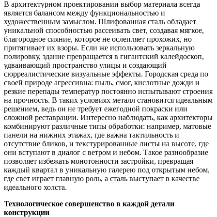
В архитектурном проектировании выбор материала всегда
является балансом между функциональностью и
художественным замыслом. Шлифованная сталь обладает
уникальной способностью рассеивать свет, создавая мягкое,
благородное сияние, которое не ослепляет прохожих, но
притягивает их взоры. Если же использовать зеркальную
полировку, здание превращается в гигантский калейдоскоп,
удваивающий пространство улицы и создающий
сюрреалистические визуальные эффекты. Городская среда по
своей природе агрессивна: пыль, смог, кислотные дожди и
резкие перепады температур постоянно испытывают строения
на прочность. В таких условиях металл становится идеальным
решением, ведь он не требует ежегодной покраски или
сложной реставрации. Интересно наблюдать, как архитекторы
комбинируют различные типы обработки: например, матовые
панели на нижних этажах, где важна тактильность и
отсутствие бликов, и текстурированные листы на высоте, где
они вступают в диалог с ветром и небом. Такое разнообразие
позволяет избежать монотонности застройки, превращая
каждый квартал в уникальную галерею под открытым небом,
где свет играет главную роль, а сталь выступает в качестве
идеального холста.
Технологическое совершенство в каждой детали
конструкции