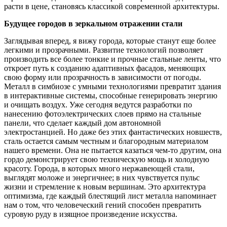
расти в цене, становясь классикой современной архитектуры.
Будущее городов в зеркальном отражении стали
Заглядывая вперед, я вижу города, которые станут еще более
легкими и прозрачными. Развитие технологий позволяет
производить все более тонкие и прочные стальные ленты, что
откроет путь к созданию адаптивных фасадов, меняющих
свою форму или прозрачность в зависимости от погоды.
Металл в симбиозе с умными технологиями превратит здания
в интерактивные системы, способные генерировать энергию
и очищать воздух. Уже сегодня ведутся разработки по
нанесению фотоэлектрических слоев прямо на стальные
панели, что сделает каждый дом автономной
электростанцией. Но даже без этих фантастических новшеств,
сталь остается самым честным и благородным материалом
нашего времени. Она не пытается казаться чем-то другим, она
гордо демонстрирует свою техническую мощь и холодную
красоту. Города, в которых много нержавеющей стали,
выглядят моложе и энергичнее; в них чувствуется пульс
жизни и стремление к новым вершинам. Это архитектура
оптимизма, где каждый блестящий лист металла напоминает
нам о том, что человеческий гений способен превратить
суровую руду в изящное произведение искусства.