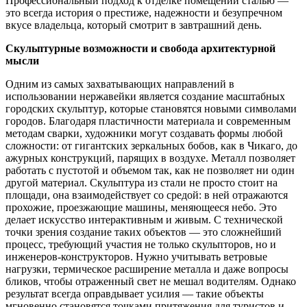
Профессиональный подход к отделке помещений сталью —
это всегда история о престиже, надежности и безупречном
вкусе владельца, который смотрит в завтрашний день.
Скульптурные возможности и свобода архитектурной
мысли
Одним из самых захватывающих направлений в
использовании нержавейки является создание масштабных
городских скульптур, которые становятся новыми символами
городов. Благодаря пластичности материала и современным
методам сварки, художники могут создавать формы любой
сложности: от гигантских зеркальных бобов, как в Чикаго, до
ажурных конструкций, парящих в воздухе. Металл позволяет
работать с пустотой и объемом так, как не позволяет ни один
другой материал. Скульптура из стали не просто стоит на
площади, она взаимодействует со средой: в ней отражаются
прохожие, проезжающие машины, меняющееся небо. Это
делает искусство интерактивным и живым. С технической
точки зрения создание таких объектов — это сложнейший
процесс, требующий участия не только скульпторов, но и
инженеров-конструкторов. Нужно учитывать ветровые
нагрузки, термическое расширение металла и даже вопросы
бликов, чтобы отраженный свет не мешал водителям. Однако
результат всегда оправдывает усилия — такие объекты
мгновенно становятся точками притяжения для туристов и