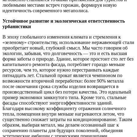
любимыми местами встреч горожан, формируя новую
идентичность современного мегаполиса.
Устойчивое развитие и экологическая ответственность
урбанистики
В эпоху глобального изменения климата и стремления к
«зеленому» строительству, использование нержавеющей стали
приобретает новый, глубокий смысл. Мы часто говорим об
экологии, забывая, что долговечность — это и есть высшая
форма заботы о природе. Здание, которое простоит сто лет без
капитального ремонта фасада, потребляет гораздо меньше
ресурсов, чем то, которое нужно перестраивать каждые
пятнадцать лет. Стальной прокат является чемпионом по
возможности вторичной переработки: более 90% металла
после окончания срока службы изделия возвращается в
производственный цикл без потери качества. Это идеальный
пример экономики замкнутого типа. Кроме того, стальные
фасады способствуют энергоэффективности зданий.
Благодаря высокому коэффициенту отражения солнечного
тепла, помещения внутри меньше нагреваются летом, что
существенно снижает затраты на кондиционирование. Таким
образом, выбирая металл, мы делаем осознанный шаг к
сохранению планеты для будущих поколений, объединяя
эстетические амбиции с этическими принципами