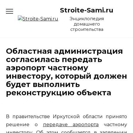
Перейти
Stroite-Sami.ru
к
содержанию
Энциклопедия
домашнего
строительства
Областная администрация
согласилась передать
аэропорт частному
инвестору, который должен
будет выполнить
реконструкцию объекта
В правительстве Иркутской области принято
решение о
передаче аэропорта
частному
инвестору. Об этом сообщается в заявлении