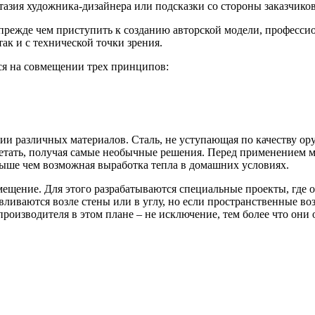
тазия художника-дизайнера или подсказки со стороны заказчиков
прежде чем приступить к созданию авторской модели, професси
так и с технической точки зрения.
я на совмещении трех принципов:
и различных материалов. Сталь, не уступающая по качеству ор
четать, получая самые необычные решения. Перед применением 
выше чем возможная выработка тепла в домашних условиях.
ещение. Для этого разрабатываются специальные проекты, где 
вливаются возле стены или в углу, но если пространственные 
роизводителя в этом плане – не исключение, тем более что он