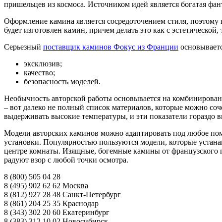
пришельцев из космоса. Источником идей является богатая фан
Оформление камина является сосредоточением стиля, поэтому 
будет изготовлен камин, причем делать это как с эстетической, 
Серьезный
поставщик каминов Фокус из Франции
основываетс
эксклюзив;
качество;
безопасность моделей.
Необычность авторской работы основывается на комбинировани
– вот далеко не полный список материалов, которые можно со
выдерживать высокие температуры, и эти показатели гораздо 
Модели авторских каминов можно адаптировать под любое пом
установки. Популярностью пользуются модели, которые устана
центре комнаты. Изящные, богемные камины от французского п
радуют взор с любой точки осмотра.
8 (800) 505 04 28
8 (495) 902 62 62 Москва
8 (812) 927 28 48 Санкт-Петербург
8 (861) 204 25 35 Краснодар
8 (343) 302 20 60 Екатеринбург
8 (383) 312 10 02 Новосибирск