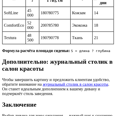
?
Г?В), см
дни
45
SoftLine
180?80?75
Кожзам
14
000
52
ComfortEco
200?85?80
Экокожа
18
000
48
Textura
190?90?78
Ткань
21
500
Формула расчёта площади сиденья:
S = длина ? глубина
Дополнительно: журнальный столик в
салон красоты
Чтобы завершить картину и предложить клиентам удобство,
обратите внимание на
журнальный столик в салон красоты
.
Он станет идеальным дополнением к вашему дивану и
подчеркнёт стиль заведения.
Заключение
Выбор дивана для зоны ожидания — важный шаг к созданию