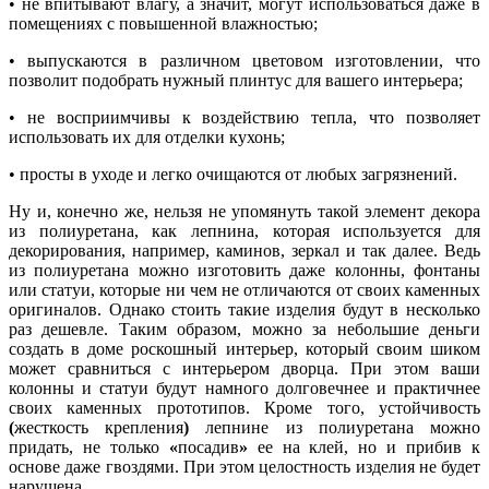
• не впитывают влагу, а значит, могут использоваться даже в
помещениях с повышенной влажностью;
• выпускаются в различном цветовом изготовлении, что
позволит подобрать нужный плинтус для вашего интерьера;
• не восприимчивы к воздействию тепла, что позволяет
использовать их для отделки кухонь;
• просты в уходе и легко очищаются от любых загрязнений.
Ну и, конечно же, нельзя не упомянуть такой элемент декора
из полиуретана, как лепнина, которая используется для
декорирования, например, каминов, зеркал и так далее. Ведь
из полиуретана можно изготовить даже колонны, фонтаны
или статуи, которые ни чем не отличаются от своих каменных
оригиналов. Однако стоить такие изделия будут в несколько
раз дешевле. Таким образом, можно за небольшие деньги
создать в доме роскошный интерьер, который своим шиком
может сравниться с интерьером дворца. При этом ваши
колонны и статуи будут намного долговечнее и практичнее
своих каменных прототипов. Кроме того, устойчивость
(
жесткость крепления
)
лепнине из полиуретана можно
придать, не только
«
посадив
»
ее на клей, но и прибив к
основе даже гвоздями. При этом целостность изделия не будет
нарушена.