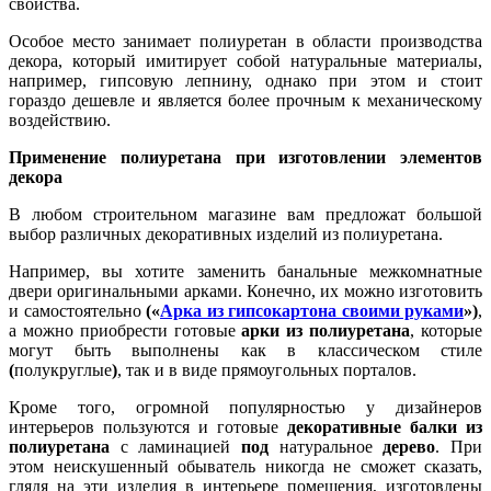
свойства.
Особое место занимает полиуретан в области производства
декора, который имитирует собой натуральные материалы,
например, гипсовую лепнину, однако при этом и стоит
гораздо дешевле и является более прочным к механическому
воздействию.
Применение полиуретана при изготовлении элементов
декора
В любом строительном магазине вам предложат большой
выбор различных декоративных изделий из полиуретана.
Например, вы хотите заменить банальные межкомнатные
двери оригинальными арками. Конечно, их можно изготовить
и самостоятельно
(«
Арка из гипсокартона своими руками
»)
,
а можно приобрести готовые
арки из полиуретана
, которые
могут быть выполнены как в классическом стиле
(
полукруглые
)
, так и в виде прямоугольных порталов.
Кроме того, огромной популярностью у дизайнеров
интерьеров пользуются и готовые
декоративные балки из
полиуретана
с ламинацией
под
натуральное
дерево
. При
этом неискушенный обыватель никогда не сможет сказать,
глядя на эти изделия в интерьере помещения, изготовлены