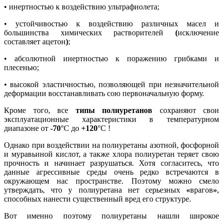
• инертностью к воздействию ультрафиолета;
• устойчивостью к воздействию различных масел и
большинства химических растворителей
(
исключение
составляет ацетон
)
;
• абсолютной инертностью к поражению грибками и
плесенью;
• высокой эластичностью, позволяющей при незначительной
деформации восстанавливать сою первоначальную форму.
Кроме того, все
типы полиуретанов
сохраняют свои
эксплуатационные характеристики в температурном
диапазоне от
-70
°С до
+120
°С !
Однако при воздействии на полиуретаны азотной, фосфорной
и муравьиной кислот, а также хлора полиуретан теряет свою
прочность и начинает разрушаться. Хотя согласитесь, что
данные агрессивные среды очень редко встречаются в
окружающем нас пространстве. Поэтому можно смело
утверждать, что у полиуретана нет серьезных
«
врагов
»
,
способных нанести существенный вред его структуре.
Вот именно поэтому полиуретаны нашли широкое