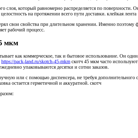
го слоя, который равномерно распределяется по поверхности. 
 целостность на протяжении всего пути доставки. клейкая лента
рял свои свойства при длительном хранении. Именно поэтому фо
яет рабочий процесс.
5 мкм
ывает как коммерческое, так и бытовое использование. Он одина
о
https://pack-land.ru/skotch-45-mkm
скотч 45 мкм часто используют
 ежедневно упаковываются десятки и сотни заказов.
вручную или с помощью диспенсера, не требуя дополнительного 
овка остается герметичной и аккуратной. скотч
разом: