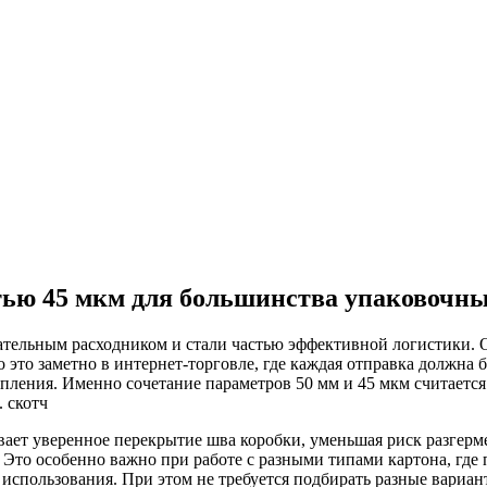
стью 45 мкм для большинства упаковочны
тельным расходником и стали частью эффективной логистики. О
но это заметно в интернет-торговле, где каждая отправка должн
сцепления. Именно сочетание параметров 50 мм и 45 мкм считает
. скотч
вает уверенное перекрытие шва коробки, уменьшая риск разгерм
. Это особенно важно при работе с разными типами картона, где
о использования. При этом не требуется подбирать разные вариа